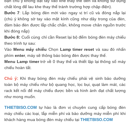
bạn chú ý không đặt tay vào khe thay thế đèn và không sử dụng
chất lỏng để lau khe thay thế tránh trường hợp chập điện).
Bước 7
: Lắp bóng đèn mới vào ngay vị trí cũ và đóng nắp lại
(chú ý không sờ tay vào mặt kính cũng như dây trong của đèn,
đảm bảo đèn được lắp chắc chắn, không move chân nguồn trước
khi đóng nắp)
Bước 8:
Cuối cùng chỉ cần Reset lại bộ đếm bóng đèn máy chiếu
theo trình tự sau:
Vào
Menu máy chiếu
Chọn
Lamp timer reset
và sau đó nhấn
phím
enter
, máy sẽ thông báo bóng đèn được thay thế.
Menu Lamp timer
trở về 0 thay thế và thiết lập lại thông số máy
chiếu hoàn tất.
Chú ý:
Khi thay bóng đèn máy chiếu phải vệ sinh bảo dưỡng
toàn bộ máy chiếu như bộ quang học, lọc bụi, quạt làm mát, các
rack kết nối để máy chiếu được bền và hình ảnh đạt chất lượng
như mong muốn.
THIETBISO.COM
tự hào là đơn vị chuyên cung cấp bóng đèn
máy chiếu các loại, lắp miễn phí và bảo dưỡng máy miễn phí khi
khách hàng mua bóng đèn máy chiếu tại
THIETBISO.COM