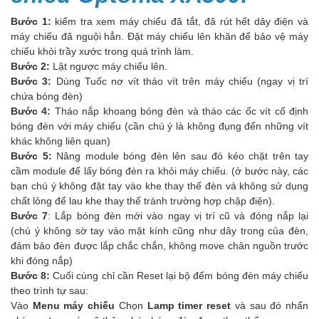
Bước 1:
kiểm tra xem máy chiếu đã tắt, đã rút hết dây điện và
máy chiếu đã nguội hẳn. Đặt máy chiếu lên khăn để bảo vệ máy
chiếu khỏi trầy xước trong quá trình làm.
Bước 2:
Lật ngược máy chiếu lên.
Bước 3:
Dùng Tuốc nơ vít tháo vít trên máy chiếu (ngay vị trí
chứa bóng đèn)
Bước 4:
Tháo nắp khoang bóng đèn và tháo các ốc vít cố định
bóng đèn với máy chiếu (cần chú ý là không đụng đến những vít
khác không liên quan)
Bước 5:
Nâng module bóng đèn lên sau đó kéo chặt trên tay
cầm module để lấy bóng đèn ra khỏi máy chiếu. (ở bước này, các
bạn chú ý không đặt tay vào khe thay thế đèn và không sử dụng
chất lỏng để lau khe thay thế tránh trường hợp chập điện).
Bước 7
: Lắp bóng đèn mới vào ngay vị trí cũ và đóng nắp lại
(chú ý không sờ tay vào mặt kính cũng như dây trong của đèn,
đảm bảo đèn được lắp chắc chắn, không move chân nguồn trước
khi đóng nắp)
Bước 8:
Cuối cùng chỉ cần Reset lại bộ đếm bóng đèn máy chiếu
theo trình tự sau:
Vào
Menu máy chiếu
Chọn
Lamp timer reset
và sau đó nhấn