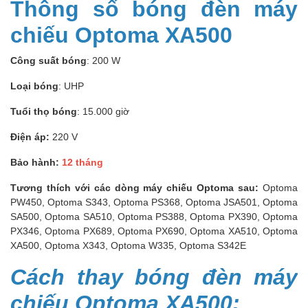
Thông số bóng đèn máy
chiếu Optoma XA500
Công suất bóng
: 200 W
Loại bóng
: UHP
Tuổi thọ bóng
: 15.000 giờ
Điện áp:
220 V
Bảo hành:
12 tháng
Tương thích với các dòng máy chiếu Optoma sau:
Optoma
PW450, Optoma S343, Optoma PS368, Optoma JSA501, Optoma
SA500, Optoma SA510, Optoma PS388, Optoma PX390, Optoma
PX346, Optoma PX689, Optoma PX690, Optoma XA510, Optoma
XA500, Optoma X343, Optoma W335, Optoma S342E
Cách thay bóng đèn máy
chiếu Optoma XA500: