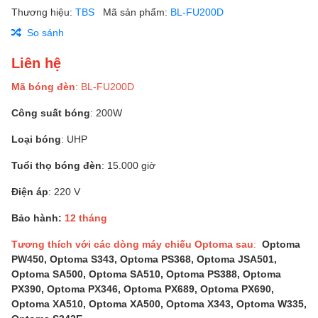
Thương hiệu:
TBS
Mã sản phẩm:
BL-FU200D
So sánh
Liên hệ
Mã bóng đèn
: BL-FU200D
Công suất bóng
: 200W
Loại bóng
: UHP
Tuổi thọ bóng đèn
: 15.000 giờ
Điện áp
: 220 V
Bảo hành:
12 tháng
Tương thích với các dòng máy chiếu Optoma sau
:
Optoma
PW450, Optoma S343, Optoma PS368, Optoma JSA501,
Optoma SA500, Optoma SA510, Optoma PS388, Optoma
PX390, Optoma PX346, Optoma PX689, Optoma PX690,
Optoma XA510, Optoma XA500, Optoma X343, Optoma W335,