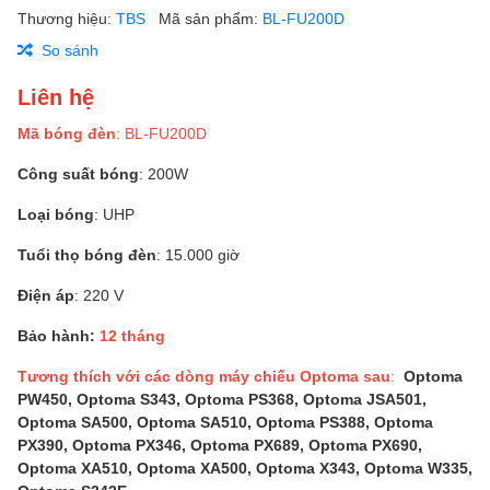
Thương hiệu:
TBS
Mã sản phẩm:
BL-FU200D
So sánh
Liên hệ
Mã bóng đèn
: BL-FU200D
Công suất bóng
: 200W
Loại bóng
: UHP
Tuổi thọ bóng đèn
: 15.000 giờ
Điện áp
: 220 V
Bảo hành:
12 tháng
Tương thích với các dòng máy chiếu Optoma sau
:
Optoma
PW450, Optoma S343, Optoma PS368, Optoma JSA501,
Optoma SA500, Optoma SA510, Optoma PS388, Optoma
PX390, Optoma PX346, Optoma PX689, Optoma PX690,
Optoma XA510, Optoma XA500, Optoma X343, Optoma W335,