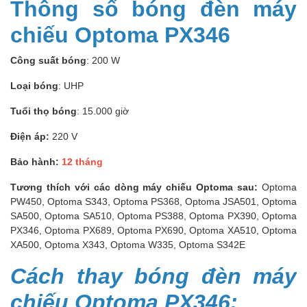
Thông số bóng đèn máy
chiếu Optoma PX346
Công suất bóng
: 200 W
Loại bóng
: UHP
Tuổi thọ bóng
: 15.000 giờ
Điện áp:
220 V
Bảo hành:
12 tháng
Tương thích với các dòng máy chiếu Optoma sau:
Optoma
PW450, Optoma S343, Optoma PS368, Optoma JSA501, Optoma
SA500, Optoma SA510, Optoma PS388, Optoma PX390, Optoma
PX346, Optoma PX689, Optoma PX690, Optoma XA510, Optoma
XA500, Optoma X343, Optoma W335, Optoma S342E
Cách thay bóng đèn máy
chiếu Optoma PX346: