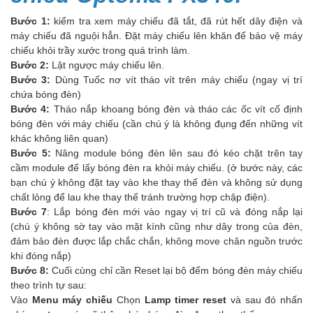
Bước 1:
kiểm tra xem máy chiếu đã tắt, đã rút hết dây điện và
máy chiếu đã nguội hẳn. Đặt máy chiếu lên khăn để bảo vệ máy
chiếu khỏi trầy xước trong quá trình làm.
Bước 2:
Lật ngược máy chiếu lên.
Bước 3:
Dùng Tuốc nơ vít tháo vít trên máy chiếu (ngay vị trí
chứa bóng đèn)
Bước 4:
Tháo nắp khoang bóng đèn và tháo các ốc vít cố định
bóng đèn với máy chiếu (cần chú ý là không đụng đến những vít
khác không liên quan)
Bước 5:
Nâng module bóng đèn lên sau đó kéo chặt trên tay
cầm module để lấy bóng đèn ra khỏi máy chiếu. (ở bước này, các
bạn chú ý không đặt tay vào khe thay thế đèn và không sử dụng
chất lỏng để lau khe thay thế tránh trường hợp chập điện).
Bước 7
: Lắp bóng đèn mới vào ngay vị trí cũ và đóng nắp lại
(chú ý không sờ tay vào mặt kính cũng như dây trong của đèn,
đảm bảo đèn được lắp chắc chắn, không move chân nguồn trước
khi đóng nắp)
Bước 8:
Cuối cùng chỉ cần Reset lại bộ đếm bóng đèn máy chiếu
theo trình tự sau:
Vào
Menu máy chiếu
Chọn
Lamp timer reset
và sau đó nhấn