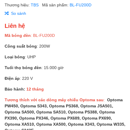
Thương hiệu:
TBS
Mã sản phẩm:
BL-FU200D
So sánh
Liên hệ
Mã bóng đèn
: BL-FU200D
Công suất bóng
: 200W
Loại bóng
: UHP
Tuổi thọ bóng đèn
: 15.000 giờ
Điện áp
: 220 V
Bảo hành:
12 tháng
Tương thích với các dòng máy chiếu Optoma sau
:
Optoma
PW450, Optoma S343, Optoma PS368, Optoma JSA501,
Optoma SA500, Optoma SA510, Optoma PS388, Optoma
PX390, Optoma PX346, Optoma PX689, Optoma PX690,
Optoma XA510, Optoma XA500, Optoma X343, Optoma W335,