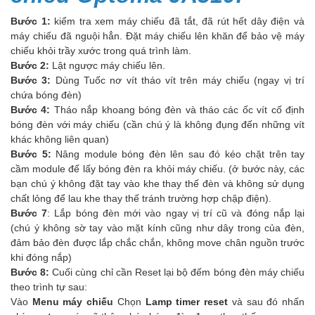
Bước 1:
kiểm tra xem máy chiếu đã tắt, đã rút hết dây điện và
máy chiếu đã nguội hẳn. Đặt máy chiếu lên khăn để bảo vệ máy
chiếu khỏi trầy xước trong quá trình làm.
Bước 2:
Lật ngược máy chiếu lên.
Bước 3:
Dùng Tuốc nơ vít tháo vít trên máy chiếu (ngay vị trí
chứa bóng đèn)
Bước 4:
Tháo nắp khoang bóng đèn và tháo các ốc vít cố định
bóng đèn với máy chiếu (cần chú ý là không đụng đến những vít
khác không liên quan)
Bước 5:
Nâng module bóng đèn lên sau đó kéo chặt trên tay
cầm module để lấy bóng đèn ra khỏi máy chiếu. (ở bước này, các
bạn chú ý không đặt tay vào khe thay thế đèn và không sử dụng
chất lỏng để lau khe thay thế tránh trường hợp chập điện).
Bước 7
: Lắp bóng đèn mới vào ngay vị trí cũ và đóng nắp lại
(chú ý không sờ tay vào mặt kính cũng như dây trong của đèn,
đảm bảo đèn được lắp chắc chắn, không move chân nguồn trước
khi đóng nắp)
Bước 8:
Cuối cùng chỉ cần Reset lại bộ đếm bóng đèn máy chiếu
theo trình tự sau:
Vào
Menu máy chiếu
Chọn
Lamp timer reset
và sau đó nhấn