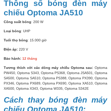
Thông số bóng đèn máy
chiếu Optoma JA510
Công suất bóng
: 200 W
Loại bóng
: UHP
Tuổi thọ bóng
: 15.000 giờ
Điện áp:
220 V
Bảo hành:
12 tháng
Tương thích với các dòng máy chiếu Optoma sau:
Optoma
PW450, Optoma S343, Optoma PS368, Optoma JSA501, Optoma
SA500, Optoma SA510, Optoma PS388, Optoma PX390, Optoma
PX346, Optoma PX689, Optoma PX690, Optoma XA510, Optoma
XA500, Optoma X343, Optoma W335, Optoma S342E
Cách thay bóng đèn máy
chiếu Optoma JA510: