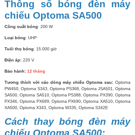
Thông số bóng đèn máy
chiếu Optoma SA500
Công suất bóng
: 200 W
Loại bóng
: UHP
Tuổi thọ bóng
: 15.000 giờ
Điện áp:
220 V
Bảo hành:
12 tháng
Tương thích với các dòng máy chiếu Optoma sau:
Optoma
PW450, Optoma S343, Optoma PS368, Optoma JSA501, Optoma
SA500, Optoma SA510, Optoma PS388, Optoma PX390, Optoma
PX346, Optoma PX689, Optoma PX690, Optoma XA510, Optoma
XA500, Optoma X343, Optoma W335, Optoma S342E
Cách thay bóng đèn máy
chiếu Optoma SA500: