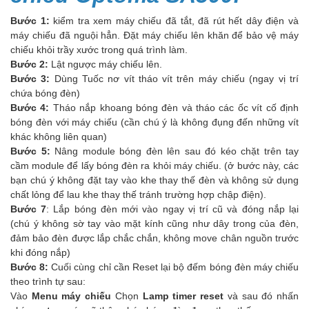
Bước 1:
kiểm tra xem máy chiếu đã tắt, đã rút hết dây điện và
máy chiếu đã nguội hẳn. Đặt máy chiếu lên khăn để bảo vệ máy
chiếu khỏi trầy xước trong quá trình làm.
Bước 2:
Lật ngược máy chiếu lên.
Bước 3:
Dùng Tuốc nơ vít tháo vít trên máy chiếu (ngay vị trí
chứa bóng đèn)
Bước 4:
Tháo nắp khoang bóng đèn và tháo các ốc vít cố định
bóng đèn với máy chiếu (cần chú ý là không đụng đến những vít
khác không liên quan)
Bước 5:
Nâng module bóng đèn lên sau đó kéo chặt trên tay
cầm module để lấy bóng đèn ra khỏi máy chiếu. (ở bước này, các
bạn chú ý không đặt tay vào khe thay thế đèn và không sử dụng
chất lỏng để lau khe thay thế tránh trường hợp chập điện).
Bước 7
: Lắp bóng đèn mới vào ngay vị trí cũ và đóng nắp lại
(chú ý không sờ tay vào mặt kính cũng như dây trong của đèn,
đảm bảo đèn được lắp chắc chắn, không move chân nguồn trước
khi đóng nắp)
Bước 8:
Cuối cùng chỉ cần Reset lại bộ đếm bóng đèn máy chiếu
theo trình tự sau:
Vào
Menu máy chiếu
Chọn
Lamp timer reset
và sau đó nhấn