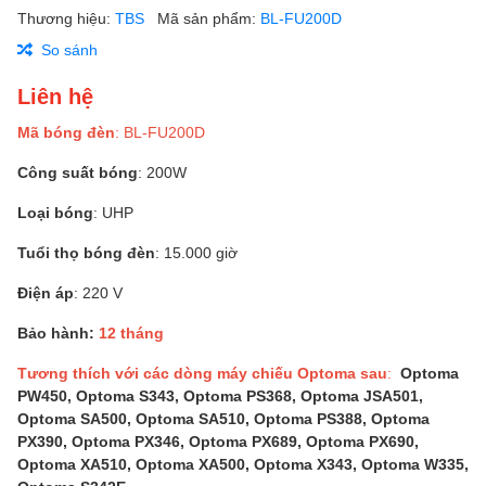
Thương hiệu:
TBS
Mã sản phẩm:
BL-FU200D
So sánh
Liên hệ
Mã bóng đèn
: BL-FU200D
Công suất bóng
: 200W
Loại bóng
: UHP
Tuổi thọ bóng đèn
: 15.000 giờ
Điện áp
: 220 V
Bảo hành:
12 tháng
Tương thích với các dòng máy chiếu Optoma sau
:
Optoma
PW450, Optoma S343, Optoma PS368, Optoma JSA501,
Optoma SA500, Optoma SA510, Optoma PS388, Optoma
PX390, Optoma PX346, Optoma PX689, Optoma PX690,
Optoma XA510, Optoma XA500, Optoma X343, Optoma W335,