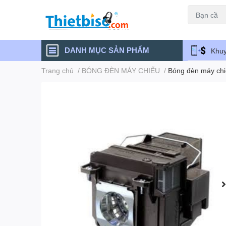
Máy chiếu cũ
DANH MỤC SẢN PHẨM
Khuy
Trang chủ
/
BÓNG ĐÈN MÁY CHIẾU
/
Bóng đèn máy ch