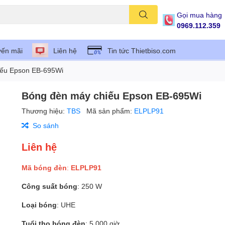
Gọi mua hàng
0969.112.359
ến mãi
Liên hệ
Tin tức Thietbiso.com
iếu Epson EB-695Wi
Bóng đèn máy chiếu Epson EB-695Wi
Thương hiệu:
TBS
Mã sản phẩm:
ELPLP91
So sánh
Liên hệ
Mã bóng đèn
:
ELPLP91
Công suất bóng
: 250 W
Loại bóng
: UHE
Tuổi thọ bóng đèn
: 5.000 giờ