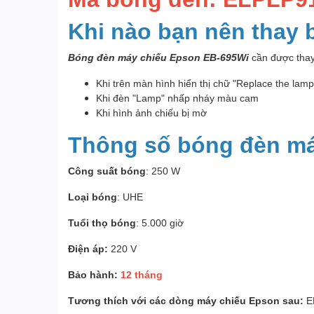
Khi nào bạn nên thay
Bóng đèn máy chiếu Epson EB-695Wi
cần được thay 
Khi trên màn hình hiển thị chữ "Replace the lam
Khi đèn "Lamp" nhấp nháy màu cam
Khi hình ảnh chiếu bị mờ
Thông số bóng đèn má
Công suất bóng
: 250 W
Loại bóng
: UHE
Tuổi thọ bóng
: 5.000 giờ
Điện áp:
220 V
Bảo hành:
12 tháng
Tương thích với các dòng máy chiếu Epson sau:
E