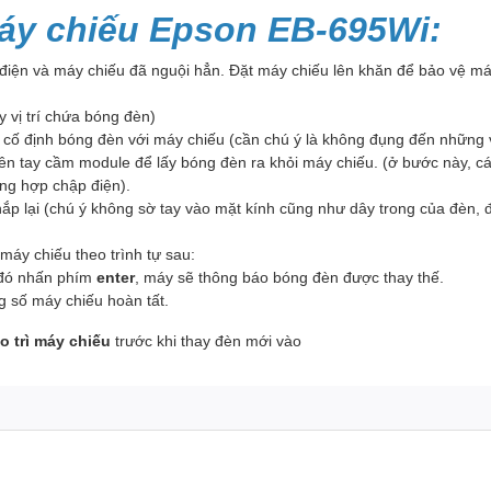
áy chiếu Epson EB-695Wi:
 điện và máy chiếu đã nguội hẳn. Đặt máy chiếu lên khăn để bảo vệ máy
y vị trí chứa bóng đèn)
cố định bóng đèn với máy chiếu (cần chú ý là không đụng đến những v
n tay cầm module để lấy bóng đèn ra khỏi máy chiếu. (ở bước này, cá
ờng hợp chập điện).
 nắp lại (chú ý không sờ tay vào mặt kính cũng như dây trong của đè
máy chiếu theo trình tự sau:
đó nhấn phím
enter
, máy sẽ thông báo bóng đèn được thay thế.
ông số máy chiếu hoàn tất.
o trì máy chiếu
trước khi thay đèn mới vào