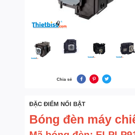
Chia sẻ
ĐẶC ĐIỂM NỔI BẬT
Bóng đèn máy chi
Mã bóng đèn: ELPLP9