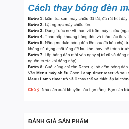
Cách thay bóng đèn m
Bước 1:
kiểm tra xem máy chiếu đã tắt, đã rút hết dây
Bước 2:
Lật ngược máy chiếu lên.
Bước 3:
Dùng Tuốc nơ vít tháo vít trên máy chiếu (nga
Bước 4:
Tháo nắp khoang bóng đèn và tháo các ốc vít 
Bước 5:
Nâng module bóng đèn lên sau đó kéo chặt trê
không sử dụng chất lỏng để lau khe thay thế tránh trư
Bước 7
: Lắp bóng đèn mới vào ngay vị trí cũ và đóng
nguồn trước khi đóng nắp)
Bước 8:
Cuối cùng chỉ cần Reset lại bộ đếm bóng đèn 
Vào
Menu máy chiếu
Chọn
Lamp timer reset
và sau 
Menu Lamp timer
trở về 0 thay thế và thiết lập lại th
Chú ý
: Nhà sản xuất khuyến cáo bạn rằng: Bạn cần
bả
ĐÁNH GIÁ SẢN PHẨM