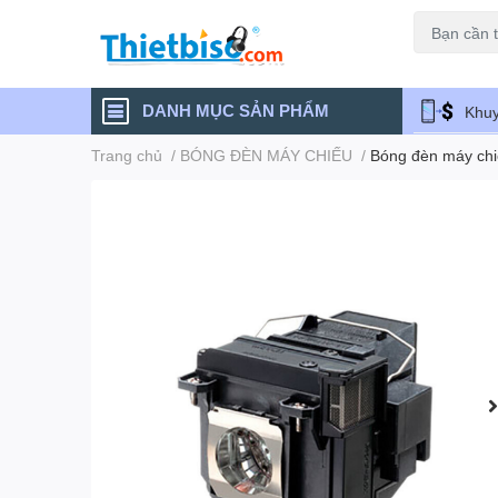
Máy chiếu cũ
DANH MỤC SẢN PHẨM
Khuy
Trang chủ
/
BÓNG ĐÈN MÁY CHIẾU
/
Bóng đèn máy ch