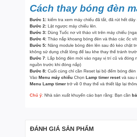
Cách thay bóng đèn m
Bước 1:
kiểm tra xem máy chiếu đã tắt, đã rút hết dây
Bước 2:
Lật ngược máy chiếu lên.
Bước 3:
Dùng Tuốc nơ vít tháo vít trên máy chiếu (nga
Bước 4:
Tháo nắp khoang bóng đèn và tháo các ốc vít 
Bước 5:
Nâng module bóng đèn lên sau đó kéo chặt trê
không sử dụng chất lỏng để lau khe thay thế tránh trư
Bước 7
: Lắp bóng đèn mới vào ngay vị trí cũ và đóng
nguồn trước khi đóng nắp)
Bước 8:
Cuối cùng chỉ cần Reset lại bộ đếm bóng đèn 
Vào
Menu máy chiếu
Chọn
Lamp timer reset
và sau 
Menu Lamp timer
trở về 0 thay thế và thiết lập lại th
Chú ý
: Nhà sản xuất khuyến cáo bạn rằng: Bạn cần
bả
ĐÁNH GIÁ SẢN PHẨM