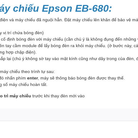
áy chiếu Epson EB-680:
 điện và máy chiếu đã nguội hẳn. Đặt máy chiếu lên khăn để bảo vệ máy
y vị trí chứa bóng đèn)
cố định bóng đèn với máy chiếu (cần chú ý là không đụng đến những v
n tay cầm module để lấy bóng đèn ra khỏi máy chiếu. (ở bước này, cá
ờng hợp chập điện).
 nắp lại (chú ý không sờ tay vào mặt kính cũng như dây trong của đè
máy chiếu theo trình tự sau:
đó nhấn phím
enter
, máy sẽ thông báo bóng đèn được thay thế.
ông số máy chiếu hoàn tất.
o trì máy chiếu
trước khi thay đèn mới vào