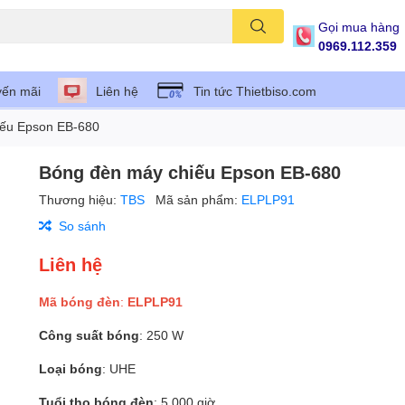
Gọi mua hàng
0969.112.359
ến mãi
Liên hệ
Tin tức Thietbiso.com
iếu Epson EB-680
Bóng đèn máy chiếu Epson EB-680
Thương hiệu:
TBS
Mã sản phẩm:
ELPLP91
So sánh
Liên hệ
Mã bóng đèn
:
ELPLP91
Công suất bóng
: 250 W
Loại bóng
: UHE
Tuổi thọ bóng đèn
: 5.000 giờ