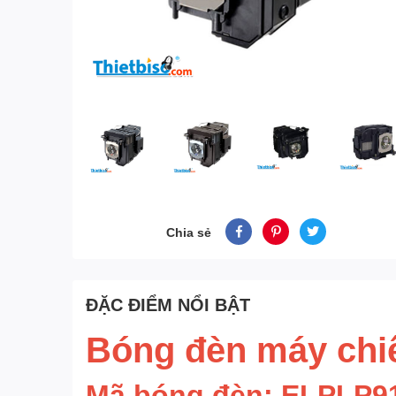
Chia sẻ
ĐẶC ĐIỂM NỔI BẬT
Bóng đèn máy chi
Mã bóng đèn: ELPLP9