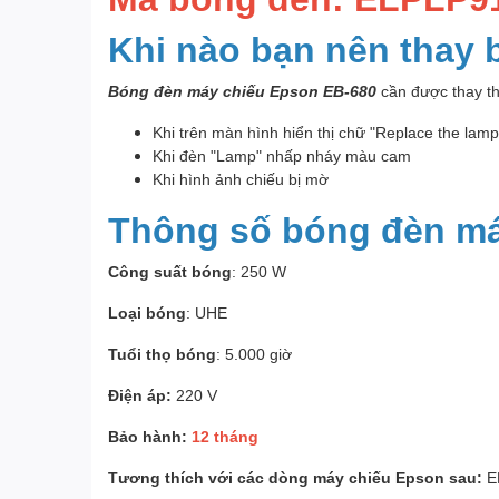
Khi nào bạn nên thay
Bóng đèn máy chiếu Epson EB-680
cần được thay th
Khi trên màn hình hiển thị chữ "Replace the lam
Khi đèn "Lamp" nhấp nháy màu cam
Khi hình ảnh chiếu bị mờ
Thông số bóng đèn má
Công suất bóng
: 250 W
Loại bóng
: UHE
Tuổi thọ bóng
: 5.000 giờ
Điện áp:
220 V
Bảo hành:
12 tháng
Tương thích với các dòng máy chiếu Epson sau:
E