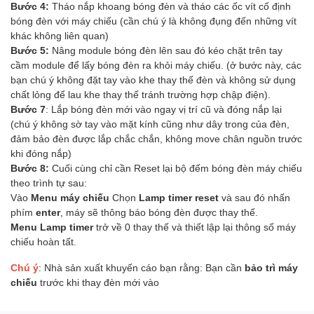
Bước 4:
Tháo nắp khoang bóng đèn và tháo các ốc vít cố định
bóng đèn với máy chiếu (cần chú ý là không đụng đến những vít
khác không liên quan)
Bước 5:
Nâng module bóng đèn lên sau đó kéo chặt trên tay
cầm module để lấy bóng đèn ra khỏi máy chiếu. (ở bước này, các
bạn chú ý không đặt tay vào khe thay thế đèn và không sử dụng
chất lỏng để lau khe thay thế tránh trường hợp chập điện).
Bước 7
: Lắp bóng đèn mới vào ngay vị trí cũ và đóng nắp lại
(chú ý không sờ tay vào mặt kính cũng như dây trong của đèn,
đảm bảo đèn được lắp chắc chắn, không move chân nguồn trước
khi đóng nắp)
Bước 8:
Cuối cùng chỉ cần Reset lại bộ đếm bóng đèn máy chiếu
theo trình tự sau:
Vào
Menu máy chiếu
Chọn
Lamp timer reset
và sau đó nhấn
phím
enter
, máy sẽ thông báo bóng đèn được thay thế.
Menu Lamp timer
trở về 0 thay thế và thiết lập lại thông số máy
chiếu hoàn tất.
Chú ý
: Nhà sản xuất khuyến cáo bạn rằng: Bạn cần
bảo trì máy
chiếu
trước khi thay đèn mới vào