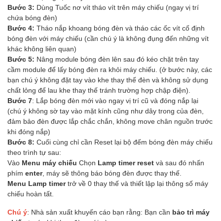
Bước 3:
Dùng Tuốc nơ vít tháo vít trên máy chiếu (ngay vị trí
chứa bóng đèn)
Bước 4:
Tháo nắp khoang bóng đèn và tháo các ốc vít cố định
bóng đèn với máy chiếu (cần chú ý là không đụng đến những vít
khác không liên quan)
Bước 5:
Nâng module bóng đèn lên sau đó kéo chặt trên tay
cầm module để lấy bóng đèn ra khỏi máy chiếu. (ở bước này, các
bạn chú ý không đặt tay vào khe thay thế đèn và không sử dụng
chất lỏng để lau khe thay thế tránh trường hợp chập điện).
Bước 7
: Lắp bóng đèn mới vào ngay vị trí cũ và đóng nắp lại
(chú ý không sờ tay vào mặt kính cũng như dây trong của đèn,
đảm bảo đèn được lắp chắc chắn, không move chân nguồn trước
khi đóng nắp)
Bước 8:
Cuối cùng chỉ cần Reset lại bộ đếm bóng đèn máy chiếu
theo trình tự sau:
Vào
Menu máy chiếu
Chọn
Lamp timer reset
và sau đó nhấn
phím
enter
, máy sẽ thông báo bóng đèn được thay thế.
Menu Lamp timer
trở về 0 thay thế và thiết lập lại thông số máy
chiếu hoàn tất.
Chú ý
: Nhà sản xuất khuyến cáo bạn rằng: Bạn cần
bảo trì máy