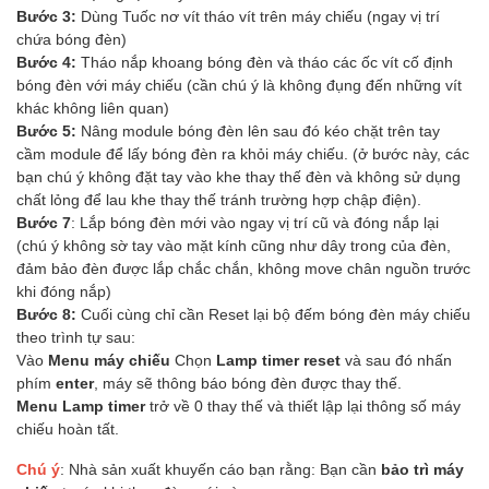
Bước 3:
Dùng Tuốc nơ vít tháo vít trên máy chiếu (ngay vị trí
chứa bóng đèn)
Bước 4:
Tháo nắp khoang bóng đèn và tháo các ốc vít cố định
bóng đèn với máy chiếu (cần chú ý là không đụng đến những vít
khác không liên quan)
Bước 5:
Nâng module bóng đèn lên sau đó kéo chặt trên tay
cầm module để lấy bóng đèn ra khỏi máy chiếu. (ở bước này, các
bạn chú ý không đặt tay vào khe thay thế đèn và không sử dụng
chất lỏng để lau khe thay thế tránh trường hợp chập điện).
Bước 7
: Lắp bóng đèn mới vào ngay vị trí cũ và đóng nắp lại
(chú ý không sờ tay vào mặt kính cũng như dây trong của đèn,
đảm bảo đèn được lắp chắc chắn, không move chân nguồn trước
khi đóng nắp)
Bước 8:
Cuối cùng chỉ cần Reset lại bộ đếm bóng đèn máy chiếu
theo trình tự sau:
Vào
Menu máy chiếu
Chọn
Lamp timer reset
và sau đó nhấn
phím
enter
, máy sẽ thông báo bóng đèn được thay thế.
Menu Lamp timer
trở về 0 thay thế và thiết lập lại thông số máy
chiếu hoàn tất.
Chú ý
: Nhà sản xuất khuyến cáo bạn rằng: Bạn cần
bảo trì máy