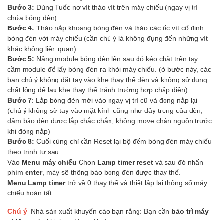
Bước 3:
Dùng Tuốc nơ vít tháo vít trên máy chiếu (ngay vị trí
chứa bóng đèn)
Bước 4:
Tháo nắp khoang bóng đèn và tháo các ốc vít cố định
bóng đèn với máy chiếu (cần chú ý là không đụng đến những vít
khác không liên quan)
Bước 5:
Nâng module bóng đèn lên sau đó kéo chặt trên tay
cầm module để lấy bóng đèn ra khỏi máy chiếu. (ở bước này, các
bạn chú ý không đặt tay vào khe thay thế đèn và không sử dụng
chất lỏng để lau khe thay thế tránh trường hợp chập điện).
Bước 7
: Lắp bóng đèn mới vào ngay vị trí cũ và đóng nắp lại
(chú ý không sờ tay vào mặt kính cũng như dây trong của đèn,
đảm bảo đèn được lắp chắc chắn, không move chân nguồn trước
khi đóng nắp)
Bước 8:
Cuối cùng chỉ cần Reset lại bộ đếm bóng đèn máy chiếu
theo trình tự sau:
Vào
Menu máy chiếu
Chọn
Lamp timer reset
và sau đó nhấn
phím
enter
, máy sẽ thông báo bóng đèn được thay thế.
Menu Lamp timer
trở về 0 thay thế và thiết lập lại thông số máy
chiếu hoàn tất.
Chú ý
: Nhà sản xuất khuyến cáo bạn rằng: Bạn cần
bảo trì máy