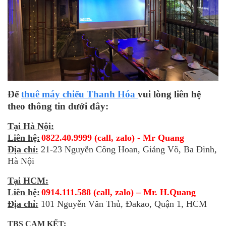
Để
thuê máy chiếu Thanh Hóa
vui lòng liên hệ
theo thông tin dưới đây:
Tại Hà Nội:
Liên hệ:
0822.40.9999 (call, zalo) - Mr Quang
Địa chỉ:
21-23 Nguyễn Công Hoan, Giảng Võ, Ba Đình,
Hà Nội
Tại HCM:
Liên hệ:
0914.111.588 (call, zalo) – Mr. H.Quang
Địa chỉ:
101 Nguyễn Văn Thủ, Đakao, Quận 1, HCM
TBS CAM KẾT: