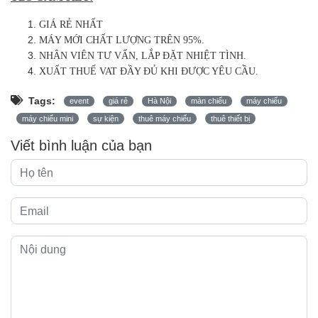
GIÁ RẺ NHẤT
MÁY MỚI CHẤT LƯỢNG TRÊN 95%.
NHÂN VIÊN TƯ VẤN, LẮP ĐẶT NHIỆT TÌNH.
XUẤT THUẾ VAT ĐẦY ĐỦ KHI ĐƯỢC YÊU CẦU.
Tags:
event
giá rẻ
Hà Nội
màn chiếu
máy chiếu
máy chiếu mini
sự kiện
thuê máy chiếu
thuê thiết bị
Viết bình luận của bạn