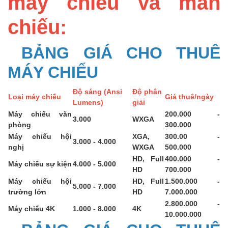
máy chiếu và màn
chiếu:
BẢNG GIÁ CHO THUÊ
MÁY CHIẾU
Độ sáng (Ansi
Độ phân
Loại máy chiếu
Giá thuê/ngày
Lumens)
giải
Máy chiếu văn
200.000 -
3.000
WXGA
phòng
300.000
Máy chiếu hội
XGA,
300.00 -
3.000 - 4.000
nghị
WXGA
500.000
HD, Full
400.000 -
Máy chiếu sự kiện
4.000 - 5.000
HD
700.000
Máy chiếu hội
HD, Full
1.500.000 -
5.000 - 7.000
trường lớn
HD
7.000.000
2.800.000 -
Máy chiếu 4K
1.000 - 8.000
4K
10.000.000