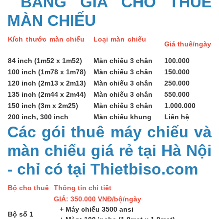
BẢNG GIÁ CHO THUÊ
MÀN CHIẾU
Kích thước màn chiếu
Loại màn chiếu
Giá thuê/ngày
84 inch (1m52 x 1m52)
Màn chiếu 3 chân
100.000
100 inch (1m78 x 1m78)
Màn chiếu 3 chân
150.000
120 inch (2m13 x 2m13)
Màn chiếu 3 chân
250.000
135 inch (2m44 x 2m44)
Màn chiếu 3 chân
550.000
150 inch (3m x 2m25)
Màn chiếu 3 chân
1.000.000
200 inch, 300 inch
Màn chiếu khung
Liên hệ
Các gói thuê máy chiếu và
màn chiếu giá rẻ tại Hà Nội
- chỉ có tại Thietbiso.com
Bộ cho thuê
Thông tin chi tiết
GIÁ: 350.000 VNĐ/bộ/ngày
+ Máy chiếu 3500 ansi
Bộ số 1