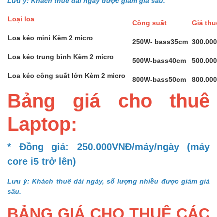
Lưu ý: Khách thuê dài ngày được giảm giá sâu.
Loại loa
Công suất
Giá th
Loa kéo mini Kèm 2 micro
250W- bass35cm
300.00
Loa kéo trung bình Kèm 2 micro
500W-bass40cm
500.00
Loa kéo công suất lớn Kèm 2 micro
800W-bass50cm
800.00
Bảng giá cho thuê
Laptop:
* Đồng giá: 250.000VNĐ/máy/ngày (máy
core i5 trở lên)
Lưu ý: Khách thuê dài ngày, số lượng nhiều được giảm giá
sâu.
BẢNG GIÁ CHO THUÊ CÁC