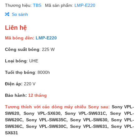
Thương hiệu:
TBS
Mã sản phẩm:
LMP-E220
So sánh
Liên hệ
Mã bóng đèn:
LMP-E220
Công suất bóng
: 225 W
Loại bóng
: UHE
Tuổi thọ bóng
: 8000h
Điện áp:
220 V
Bảo hành:
12 tháng
Tương thích với các dòng máy chiếu Sony sau:
Sony VPL-
SW620, Sony VPL-SX630, Sony VPL-SW631C, Sony VPL-
SW620C, Sony VPL-SW635C, Sony VPL-SW630, Sony VPL-
SW636C, Sony VPL-SW630C, Sony VPL-SW631, Sony VPL-
SX631