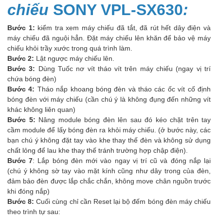
chiếu
SONY VPL-SX630
:
Bước 1:
kiểm tra xem máy chiếu đã tắt, đã rút hết dây điện và
máy chiếu đã nguội hẳn. Đặt máy chiếu lên khăn để bảo vệ máy
chiếu khỏi trầy xước trong quá trình làm.
Bước 2:
Lật ngược máy chiếu lên.
Bước 3:
Dùng Tuốc nơ vít tháo vít trên máy chiếu (ngay vị trí
chứa bóng đèn)
Bước 4:
Tháo nắp khoang bóng đèn và tháo các ốc vít cố định
bóng đèn với máy chiếu (cần chú ý là không đụng đến những vít
khác không liên quan)
Bước 5:
Nâng module bóng đèn lên sau đó kéo chặt trên tay
cầm module để lấy bóng đèn ra khỏi máy chiếu. (ở bước này, các
bạn chú ý không đặt tay vào khe thay thế đèn và không sử dụng
chất lỏng để lau khe thay thế tránh trường hợp chập điện).
Bước 7
: Lắp bóng đèn mới vào ngay vị trí cũ và đóng nắp lại
(chú ý không sờ tay vào mặt kính cũng như dây trong của đèn,
đảm bảo đèn được lắp chắc chắn, không move chân nguồn trước
khi đóng nắp)
Bước 8:
Cuối cùng chỉ cần Reset lại bộ đếm bóng đèn máy chiếu
theo trình tự sau: