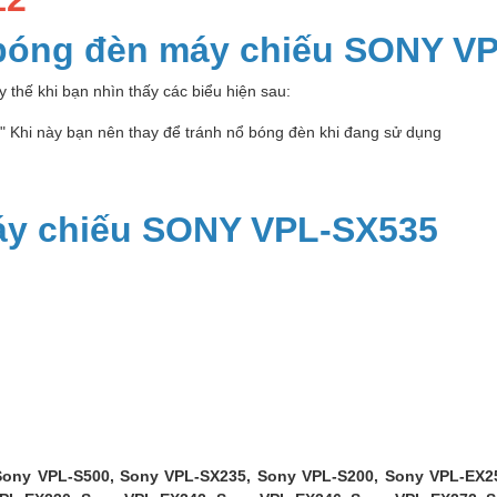
 bóng đèn máy chiếu SONY V
 thế khi bạn nhìn thấy các biểu hiện sau:
p" Khi này bạn nên thay để tránh nổ bóng đèn khi đang sử dụng
áy chiếu SONY VPL-SX535
Sony VPL-S500, Sony VPL-SX235, Sony VPL-S200, Sony VPL-EX2