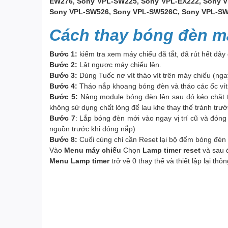
EW276, Sony VPL-SW225, Sony VPL-EX222, Sony V
Sony VPL-SW526, Sony VPL-SW526C, Sony VPL-SW5
Cách thay bóng đèn m
Bước 1:
kiểm tra xem máy chiếu đã tắt, đã rút hết dây
Bước 2:
Lật ngược máy chiếu lên.
Bước 3:
Dùng Tuốc nơ vít tháo vít trên máy chiếu (nga
Bước 4:
Tháo nắp khoang bóng đèn và tháo các ốc vít 
Bước 5:
Nâng module bóng đèn lên sau đó kéo chặt tr
không sử dụng chất lỏng để lau khe thay thế tránh trư
Bước 7
: Lắp bóng đèn mới vào ngay vị trí cũ và đón
nguồn trước khi đóng nắp)
Bước 8:
Cuối cùng chỉ cần Reset lại bộ đếm bóng đèn 
Vào
Menu máy chiếu
Chọn
Lamp timer reset
và sau 
Menu Lamp timer
trở về 0 thay thế và thiết lập lại th