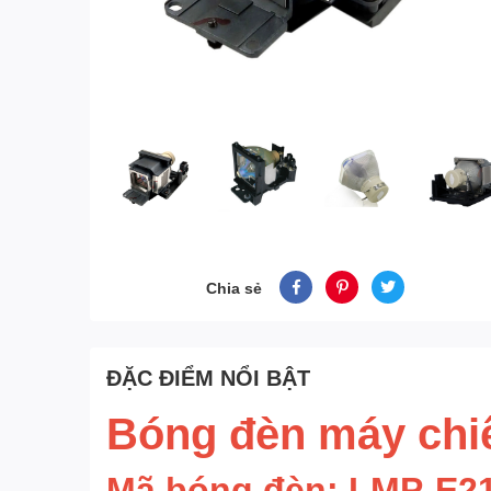
Chia sẻ
ĐẶC ĐIỂM NỔI BẬT
Bóng đèn máy ch
Mã bóng đèn: LMP-E2