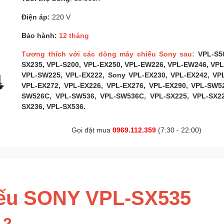
Điện áp:
220 V
Bảo hành:
12 tháng
Tương thích với các dòng máy chiếu Sony sau:
VPL-S5
SX235, VPL-S200, VPL-EX250, VPL-EW226, VPL-EW246, VP
VPL-SW225, VPL-EX222, Sony VPL-EX230, VPL-EX242, VP
VPL-EX272, VPL-EX226, VPL-EX276, VPL-EX290, VPL-SW5
SW526C, VPL-SW536, VPL-SW536C, VPL-SX225, VPL-SX22
SX236, VPL-SX536.
Gọi đặt mua
0969.112.359
(7:30 - 22:00)
iếu SONY VPL-SX535
12