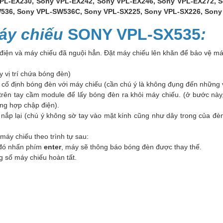
PL-EX230, Sony VPL-EX242, Sony VPL-EX246, Sony VPL-EX272, S
36, Sony VPL-SW536C, Sony VPL-SX225, Sony VPL-SX226, Sony 
áy chiếu
SONY VPL-SX535
:
 điện và máy chiếu đã nguội hẳn. Đặt máy chiếu lên khăn để bảo vệ máy
y vị trí chứa bóng đèn)
cố định bóng đèn với máy chiếu (cần chú ý là không đụng đến những v
ên tay cầm module để lấy bóng đèn ra khỏi máy chiếu. (ở bước này,
ờng hợp chập điện).
g nắp lại (chú ý không sờ tay vào mặt kính cũng như dây trong của 
máy chiếu theo trình tự sau:
đó nhấn phím
enter
, máy sẽ thông báo bóng đèn được thay thế.
ông số máy chiếu hoàn tất.