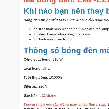
Khi nào bạn nên thay
Bóng đèn máy chiếu SONY VPL-SX535
cần được thay
Khi trên màn hình hiển thị chữ "Replace the lam
Khi đèn "Lamp" nhấp nháy màu cam
Khi hình ảnh chiếu bị mờ
Thông số bóng đèn m
Công suất bóng
: 210 W
Loại bóng
: UHE
Tuổi thọ bóng
: 10.000h
Điện áp:
220 V
Bảo hành:
12 tháng
Tương thích với các dòng máy chiếu Sony sau: