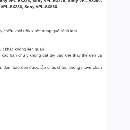
ony VPL-EX226, Sony VPL-EX276, Sony VPL-EX290,
VPL-SX236, Sony VPL-SX536.
 chiếu khỏi trầy xước trong quá trình làm.
ít khác không liên quan)
 các bạn chú ý không đặt tay vào khe thay thế đèn và
đèn, đảm bảo đèn được lắp chắc chắn, không move chân