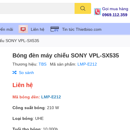
Gọi mua hàng
0969.112.359
ến mãi
Liên hệ
Tin tức Thietbiso.com
iếu SONY VPL-SX535
Bóng đèn máy chiếu SONY VPL-SX535
Thương hiệu:
TBS
Mã sản phẩm:
LMP-E212
So sánh
Liên hệ
Mã bóng đèn:
LMP-E212
Công suất bóng
: 210 W
Loại bóng
: UHE
Tuổi thọ bóng
: 10.000h