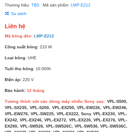
Thương hiệu:
TBS
Mã sản phẩm:
LMP-E212
So sánh
Liên hệ
Mã bóng đèn:
LMP-E212
Công suất bóng
: 210 W
Loại bóng
: UHE
Tuổi thọ bóng
: 10.000h
Điện áp:
220 V
Bảo hành:
12 tháng
Tương thích với các dòng máy chiếu Sony sau:
VPL-S500,
VPL-SX235, VPL-S200, VPL-EX250, VPL-EW226, VPL-EW246,
VPL-EW276, VPL-SW225, VPL-EX222, Sony VPL-EX230, VPL-
EX242, VPL-EX246, VPL-EX272, VPL-EX226, VPL-EX276, VPL-
EX290, VPL-SW526, VPL-SW526C, VPL-SW536, VPL-SW536C,