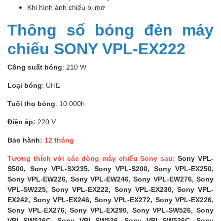
Khi hình ảnh chiếu bị mờ
Thông số bóng đèn máy
chiếu SONY VPL-EX222
Công suất bóng
: 210 W
Loại bóng
: UHE
Tuổi thọ bóng
: 10.000h
Điện áp:
220 V
Bảo hành:
12 tháng
Tương thích với các dòng máy chiếu Sony sau:
Sony VPL-
S500, Sony VPL-SX235, Sony VPL-S200, Sony VPL-EX250,
Sony VPL-EW226, Sony VPL-EW246, Sony VPL-EW276, Sony
VPL-SW225, Sony VPL-EX222, Sony VPL-EX230, Sony VPL-
EX242, Sony VPL-EX246, Sony VPL-EX272, Sony VPL-EX226,
Sony VPL-EX276, Sony VPL-EX290, Sony VPL-SW526, Sony
VPL-SW526C, Sony VPL-SW536, Sony VPL-SW536C, Sony