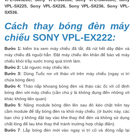
VPL-SX225, Sony VPL-SX226, Sony VPL-SX236, Sony VPL-
SX536.
Cách thay bóng đèn máy
chiếu
SONY VPL-EX222
:
Bước 1:
kiểm tra xem máy chiếu đã tắt, đã rút hết dây điện và
máy chiếu đã nguội hẳn. Đặt máy chiếu lên khăn để bảo vệ máy
chiếu khỏi trầy xước trong quá trình làm.
Bước 2:
Lật ngược máy chiếu lên.
Bước 3:
Dùng Tuốc nơ vít tháo vít trên máy chiếu (ngay vị trí
chứa bóng đèn)
Bước 4:
Tháo nắp khoang bóng đèn và tháo các ốc vít cố định
bóng đèn với máy chiếu (cần chú ý là không đụng đến những vít
khác không liên quan)
Bước 5:
Nâng module bóng đèn lên sau đó kéo chặt trên tay
cầm module để lấy bóng đèn ra khỏi máy chiếu. (ở bước này, các
bạn chú ý không đặt tay vào khe thay thế đèn và không sử dụng
chất lỏng để lau khe thay thế tránh trường hợp chập điện).
Bước 7
: Lắp bóng đèn mới vào ngay vị trí cũ và đóng nắp lại