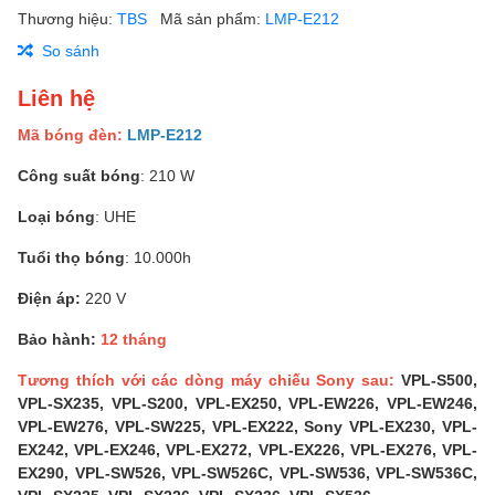
Thương hiệu:
TBS
Mã sản phẩm:
LMP-E212
So sánh
Liên hệ
Mã bóng đèn:
LMP-E212
Công suất bóng
: 210 W
Loại bóng
: UHE
Tuổi thọ bóng
: 10.000h
Điện áp:
220 V
Bảo hành:
12 tháng
Tương thích với các dòng máy chiếu Sony sau:
VPL-S500,
VPL-SX235, VPL-S200, VPL-EX250, VPL-EW226, VPL-EW246,
VPL-EW276, VPL-SW225, VPL-EX222, Sony VPL-EX230, VPL-
EX242, VPL-EX246, VPL-EX272, VPL-EX226, VPL-EX276, VPL-
EX290, VPL-SW526, VPL-SW526C, VPL-SW536, VPL-SW536C,