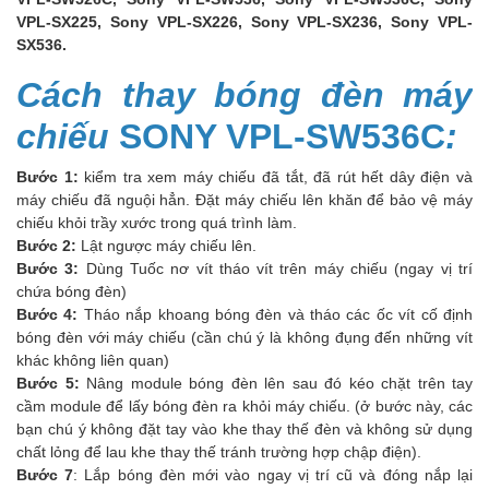
VPL-SX225, Sony VPL-SX226, Sony VPL-SX236, Sony VPL-
SX536.
Cách thay bóng đèn máy
chiếu
SONY VPL-SW536C
:
Bước 1:
kiểm tra xem máy chiếu đã tắt, đã rút hết dây điện và
máy chiếu đã nguội hẳn. Đặt máy chiếu lên khăn để bảo vệ máy
chiếu khỏi trầy xước trong quá trình làm.
Bước 2:
Lật ngược máy chiếu lên.
Bước 3:
Dùng Tuốc nơ vít tháo vít trên máy chiếu (ngay vị trí
chứa bóng đèn)
Bước 4:
Tháo nắp khoang bóng đèn và tháo các ốc vít cố định
bóng đèn với máy chiếu (cần chú ý là không đụng đến những vít
khác không liên quan)
Bước 5:
Nâng module bóng đèn lên sau đó kéo chặt trên tay
cầm module để lấy bóng đèn ra khỏi máy chiếu. (ở bước này, các
bạn chú ý không đặt tay vào khe thay thế đèn và không sử dụng
chất lỏng để lau khe thay thế tránh trường hợp chập điện).
Bước 7
: Lắp bóng đèn mới vào ngay vị trí cũ và đóng nắp lại