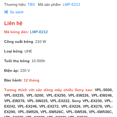
Thương hiệu:
TBS
Mã sản phẩm:
LMP-E212
So sánh
Liên hệ
Mã bóng đèn:
LMP-E212
Công suất bóng
: 210 W
Loại bóng
: UHE
Tuổi thọ bóng
: 10.000h
Điện áp:
220 V
Bảo hành:
12 tháng
Tương thích với các dòng máy chiếu Sony sau:
VPL-S500,
VPL-SX235, VPL-S200, VPL-EX250, VPL-EW226, VPL-EW246,
VPL-EW276, VPL-SW225, VPL-EX222, Sony VPL-EX230, VPL-
EX242, VPL-EX246, VPL-EX272, VPL-EX226, VPL-EX276, VPL-
EX290, VPL-SW526, VPL-SW526C, VPL-SW536, VPL-SW536C,