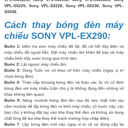
VPL-SX225, Sony VPL-SX226, Sony VPL-SX236, Sony VPL-
SX536.
Cách thay bóng đèn máy
chiếu
SONY VPL-EX290
:
Bước 1:
kiểm tra xem máy chiếu đã tắt, đã rút hết dây điện và
máy chiếu đã nguội hẳn. Đặt máy chiếu lên khăn để bảo vệ máy
chiếu khỏi trầy xước trong quá trình làm.
Bước 2:
Lật ngược máy chiếu lên.
Bước 3:
Dùng Tuốc nơ vít tháo vít trên máy chiếu (ngay vị trí
chứa bóng đèn)
Bước 4:
Tháo nắp khoang bóng đèn và tháo các ốc vít cố định
bóng đèn với máy chiếu (cần chú ý là không đụng đến những vít
khác không liên quan)
Bước 5:
Nâng module bóng đèn lên sau đó kéo chặt trên tay
cầm module để lấy bóng đèn ra khỏi máy chiếu. (ở bước này, các
bạn chú ý không đặt tay vào khe thay thế đèn và không sử dụng
chất lỏng để lau khe thay thế tránh trường hợp chập điện).
Bước 7
: Lắp bóng đèn mới vào ngay vị trí cũ và đóng nắp lại