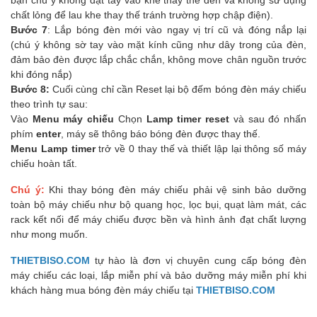
chất lỏng để lau khe thay thế tránh trường hợp chập điện).
Bước 7
: Lắp bóng đèn mới vào ngay vị trí cũ và đóng nắp lại
(chú ý không sờ tay vào mặt kính cũng như dây trong của đèn,
đảm bảo đèn được lắp chắc chắn, không move chân nguồn trước
khi đóng nắp)
Bước 8:
Cuối cùng chỉ cần Reset lại bộ đếm bóng đèn máy chiếu
theo trình tự sau:
Vào
Menu máy chiếu
Chọn
Lamp timer reset
và sau đó nhấn
phím
enter
, máy sẽ thông báo bóng đèn được thay thế.
Menu Lamp timer
trở về 0 thay thế và thiết lập lại thông số máy
chiếu hoàn tất.
Chú ý:
Khi thay bóng đèn máy chiếu phải vệ sinh bảo dưỡng
toàn bộ máy chiếu như bộ quang học, lọc bụi, quạt làm mát, các
rack kết nối để máy chiếu được bền và hình ảnh đạt chất lượng
như mong muốn.
THIETBISO.COM
tự hào là đơn vị chuyên cung cấp bóng đèn
máy chiếu các loại, lắp miễn phí và bảo dưỡng máy miễn phí khi
khách hàng mua bóng đèn máy chiếu tại
THIETBISO.COM