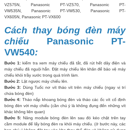
VZ575N, Panasonic PT-VZ570, Panasonic PT-
VW535N, Panasonic PT-VW530, Panasonic PT-
VX605N, Panasonic PT-VX600
Cách thay bóng đèn máy
chiếu
Panasonic PT-
VW540
:
Bước 1:
kiểm tra xem máy chiếu đã tắt, đã rút hết dây điện và
máy chiếu đã nguội hẳn. Đặt máy chiếu lên khăn để bảo vệ máy
chiếu khỏi trầy xước trong quá trình làm.
Bước 2:
Lật ngược máy chiếu lên.
Bước 3:
Dùng Tuốc nơ vít tháo vít trên máy chiếu (ngay vị trí
chứa bóng đèn)
Bước 4:
Tháo nắp khoang bóng đèn và tháo các ốc vít cố định
bóng đèn với máy chiếu (cần chú ý là không đụng đến những vít
khác không liên quan)
Bước 5:
Nâng module bóng đèn lên sau đó kéo chặt trên tay
cầm module để lấy bóng đèn ra khỏi máy chiếu. (ở bước này, các
bạn chú ý không đặt tay vào khe thay thế đèn và không sử dụng