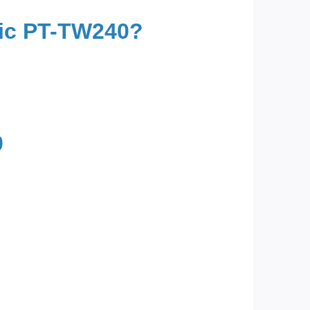
nic PT-TW240?
0