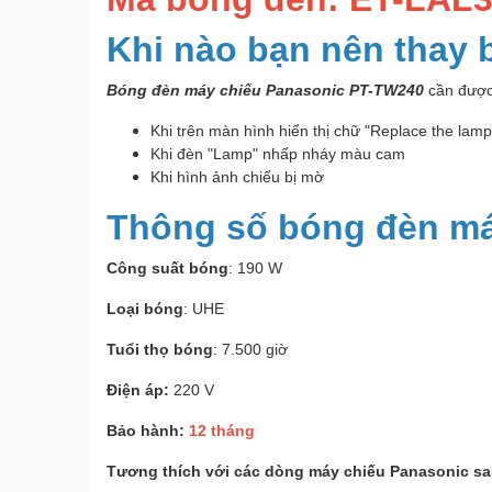
Khi nào bạn nên thay
Bóng đèn máy chiếu Panasonic PT-TW240
cần được 
Khi trên màn hình hiển thị chữ "Replace the lam
Khi đèn "Lamp" nhấp nháy màu cam
Khi hình ảnh chiếu bị mờ
Thông số bóng đèn má
Công suất bóng
: 190 W
Loại bóng
: UHE
Tuổi thọ bóng
: 7.500 giờ
Điện áp:
220 V
Bảo hành:
12 tháng
Tương thích với các dòng máy chiếu Panasonic s