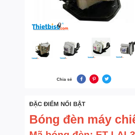
Chia sẻ
ĐẶC ĐIỂM NỔI BẬT
Bóng đèn máy chi
Mã bóng đèn: ET-LAL