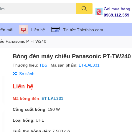
Gọi mua hàng
0969.112.359
ến mãi
Liên hệ
Tin tức Thietbiso.com
iếu Panasonic PT-TW240
Bóng đèn máy chiếu Panasonic PT-TW240
Thương hiệu:
TBS
Mã sản phẩm:
ET-LAL331
So sánh
Liên hệ
Mã bóng đèn
:
ET-LAL331
Công suất bóng
: 190 W
Loại bóng
: UHE
Tuổi thọ bóng đèn
: 7.500 giờ