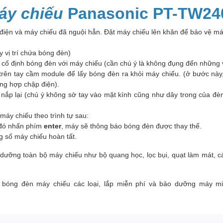
áy chiếu
Panasonic PT-TW24
 điện và máy chiếu đã nguội hẳn. Đặt máy chiếu lên khăn để bảo vệ máy
y vị trí chứa bóng đèn)
cố định bóng đèn với máy chiếu (cần chú ý là không đụng đến những v
ên tay cầm module để lấy bóng đèn ra khỏi máy chiếu. (ở bước này,
ờng hợp chập điện).
g nắp lại (chú ý không sờ tay vào mặt kính cũng như dây trong của 
máy chiếu theo trình tự sau:
đó nhấn phím
enter
, máy sẽ thông báo bóng đèn được thay thế.
ông số máy chiếu hoàn tất.
dưỡng toàn bộ máy chiếu như bộ quang học, lọc bụi, quạt làm mát, c
 bóng đèn máy chiếu các loại, lắp miễn phí và bảo dưỡng máy m