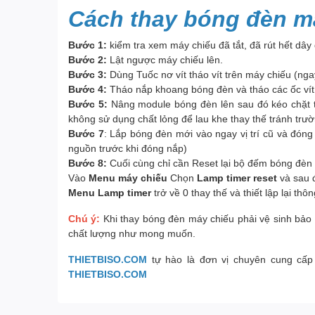
Cách thay bóng đèn m
Bước 1:
kiểm tra xem máy chiếu đã tắt, đã rút hết dây
Bước 2:
Lật ngược máy chiếu lên.
Bước 3:
Dùng Tuốc nơ vít tháo vít trên máy chiếu (nga
Bước 4:
Tháo nắp khoang bóng đèn và tháo các ốc vít 
Bước 5:
Nâng module bóng đèn lên sau đó kéo chặt tr
không sử dụng chất lỏng để lau khe thay thế tránh trư
Bước 7
: Lắp bóng đèn mới vào ngay vị trí cũ và đón
nguồn trước khi đóng nắp)
Bước 8:
Cuối cùng chỉ cần Reset lại bộ đếm bóng đèn 
Vào
Menu máy chiếu
Chọn
Lamp timer reset
và sau 
Menu Lamp timer
trở về 0 thay thế và thiết lập lại th
Chú ý:
Khi thay bóng đèn máy chiếu phải vệ sinh bảo 
chất lượng như mong muốn.
THIETBISO.COM
tự hào là đơn vị chuyên cung cấp
THIETBISO.COM