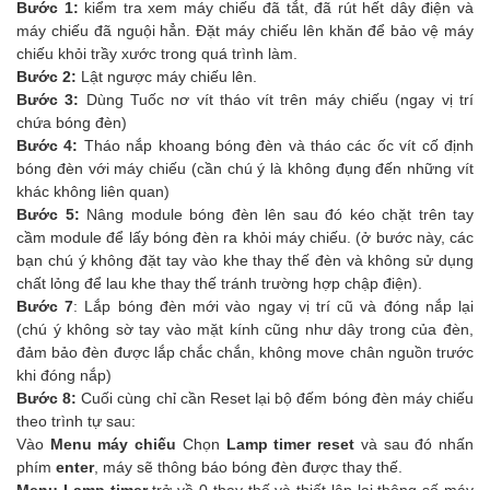
Bước 1:
kiểm tra xem máy chiếu đã tắt, đã rút hết dây điện và
máy chiếu đã nguội hẳn. Đặt máy chiếu lên khăn để bảo vệ máy
chiếu khỏi trầy xước trong quá trình làm.
Bước 2:
Lật ngược máy chiếu lên.
Bước 3:
Dùng Tuốc nơ vít tháo vít trên máy chiếu (ngay vị trí
chứa bóng đèn)
Bước 4:
Tháo nắp khoang bóng đèn và tháo các ốc vít cố định
bóng đèn với máy chiếu (cần chú ý là không đụng đến những vít
khác không liên quan)
Bước 5:
Nâng module bóng đèn lên sau đó kéo chặt trên tay
cầm module để lấy bóng đèn ra khỏi máy chiếu. (ở bước này, các
bạn chú ý không đặt tay vào khe thay thế đèn và không sử dụng
chất lỏng để lau khe thay thế tránh trường hợp chập điện).
Bước 7
: Lắp bóng đèn mới vào ngay vị trí cũ và đóng nắp lại
(chú ý không sờ tay vào mặt kính cũng như dây trong của đèn,
đảm bảo đèn được lắp chắc chắn, không move chân nguồn trước
khi đóng nắp)
Bước 8:
Cuối cùng chỉ cần Reset lại bộ đếm bóng đèn máy chiếu
theo trình tự sau:
Vào
Menu máy chiếu
Chọn
Lamp timer reset
và sau đó nhấn
phím
enter
, máy sẽ thông báo bóng đèn được thay thế.
Menu Lamp timer
trở về 0 thay thế và thiết lập lại thông số máy