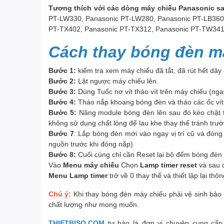
Tương thích với các dòng máy chiếu Panasonic s
PT-LW330, Panasonic PT-LW280, Panasonic PT-LB360
PT-TX402, Panasonic PT-TX312, Panasonic PT-TW341
Cách thay bóng đèn m
Bước 1:
kiểm tra xem máy chiếu đã tắt, đã rút hết dây
Bước 2:
Lật ngược máy chiếu lên.
Bước 3:
Dùng Tuốc nơ vít tháo vít trên máy chiếu (nga
Bước 4:
Tháo nắp khoang bóng đèn và tháo các ốc vít 
Bước 5:
Nâng module bóng đèn lên sau đó kéo chặt tr
không sử dụng chất lỏng để lau khe thay thế tránh trư
Bước 7
: Lắp bóng đèn mới vào ngay vị trí cũ và đón
nguồn trước khi đóng nắp)
Bước 8:
Cuối cùng chỉ cần Reset lại bộ đếm bóng đèn 
Vào
Menu máy chiếu
Chọn
Lamp timer reset
và sau 
Menu Lamp timer
trở về 0 thay thế và thiết lập lại th
Chú ý:
Khi thay bóng đèn máy chiếu phải vệ sinh bảo 
chất lượng như mong muốn.
THIETBISO.COM
tự hào là đơn vị chuyên cung cấp