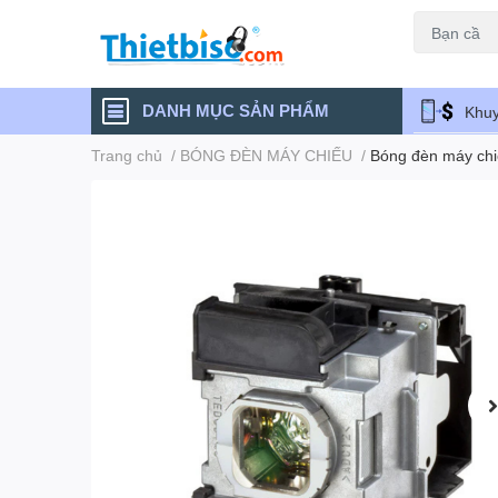
Máy chiếu cũ
DANH MỤC SẢN PHẨM
Khuy
Trang chủ
/
BÓNG ĐÈN MÁY CHIẾU
/
Bóng đèn máy ch