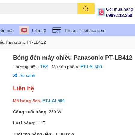
Gọi mua hàng
0969.112.359
ến mãi
Liên hệ
Tin tức Thietbiso.com
iếu Panasonic PT-LB412
Bóng đèn máy chiếu Panasonic PT-LB412
Thương hiệu:
TBS
Mã sản phẩm:
ET-LAL500
So sánh
Liên hệ
Mã bóng đèn
:
ET-LAL500
Công suất bóng
: 230 W
Loại bóng
: UHE
Tuổi thọ bóng đèn
: 10.000 giờ