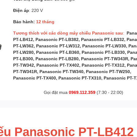
Điện áp
: 220 V
Bảo hành:
12 tháng
Tương thích với các dòng máy chiếu Panasonic sau
:
Pana
PT-LB412, Panasonic PT-LB382, Panasonic PT-LB332, Pan
PT-LW362, Panasonic PT-LW312, Panasonic PT-LW330, Pan
PT-LW280, Panasonic PT-LB360, Panasonic PT-LB330, Pan
PT-LB300, Panasonic PT-LB280, Panasonic PT-TW343R, Pa
PT-TW342, Panasonic PT-TX402, Panasonic PT-TX312, Pan
PT-TW341R, Panasonic PT-TW340, Panasonic PT-TW250,
Panasonic PT-TX400, Panasonic PT-TX310, Panasonic PT-T
Gọi đặt mua
0969.112.359
(7:30 - 22:00)
ếu Panasonic PT-LB412