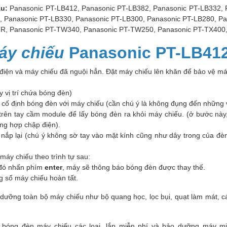
au:
Panasonic PT-LB412, Panasonic PT-LB382, Panasonic PT-LB332,
, Panasonic PT-LB330, Panasonic PT-LB300, Panasonic PT-LB280, P
R, Panasonic PT-TW340, Panasonic PT-TW250, Panasonic PT-TX400,
áy chiếu
Panasonic PT-LB41
 điện và máy chiếu đã nguội hẳn. Đặt máy chiếu lên khăn để bảo vệ máy
y vị trí chứa bóng đèn)
cố định bóng đèn với máy chiếu (cần chú ý là không đụng đến những v
ên tay cầm module để lấy bóng đèn ra khỏi máy chiếu. (ở bước này,
ờng hợp chập điện).
g nắp lại (chú ý không sờ tay vào mặt kính cũng như dây trong của 
máy chiếu theo trình tự sau:
đó nhấn phím
enter
, máy sẽ thông báo bóng đèn được thay thế.
ông số máy chiếu hoàn tất.
dưỡng toàn bộ máy chiếu như bộ quang học, lọc bụi, quạt làm mát, c
 bóng đèn máy chiếu các loại, lắp miễn phí và bảo dưỡng máy m