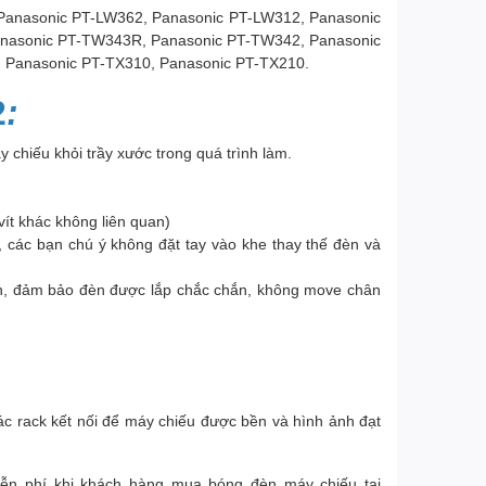
 Panasonic PT-LW362, Panasonic PT-LW312, Panasonic
anasonic PT-TW343R, Panasonic PT-TW342, Panasonic
 Panasonic PT-TX310, Panasonic PT-TX210.
2
:
 chiếu khỏi trầy xước trong quá trình làm.
ít khác không liên quan)
 các bạn chú ý không đặt tay vào khe thay thế đèn và
đèn, đảm bảo đèn được lắp chắc chắn, không move chân
ác rack kết nối để máy chiếu được bền và hình ảnh đạt
iễn phí khi khách hàng mua bóng đèn máy chiếu tại