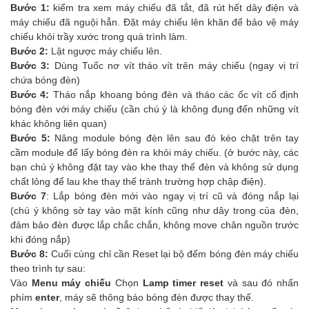
Bước 1:
kiểm tra xem máy chiếu đã tắt, đã rút hết dây điện và
máy chiếu đã nguội hẳn. Đặt máy chiếu lên khăn để bảo vệ máy
chiếu khỏi trầy xước trong quá trình làm.
Bước 2:
Lật ngược máy chiếu lên.
Bước 3:
Dùng Tuốc nơ vít tháo vít trên máy chiếu (ngay vị trí
chứa bóng đèn)
Bước 4:
Tháo nắp khoang bóng đèn và tháo các ốc vít cố định
bóng đèn với máy chiếu (cần chú ý là không đụng đến những vít
khác không liên quan)
Bước 5:
Nâng module bóng đèn lên sau đó kéo chặt trên tay
cầm module để lấy bóng đèn ra khỏi máy chiếu. (ở bước này, các
bạn chú ý không đặt tay vào khe thay thế đèn và không sử dụng
chất lỏng để lau khe thay thế tránh trường hợp chập điện).
Bước 7
: Lắp bóng đèn mới vào ngay vị trí cũ và đóng nắp lại
(chú ý không sờ tay vào mặt kính cũng như dây trong của đèn,
đảm bảo đèn được lắp chắc chắn, không move chân nguồn trước
khi đóng nắp)
Bước 8:
Cuối cùng chỉ cần Reset lại bộ đếm bóng đèn máy chiếu
theo trình tự sau:
Vào
Menu máy chiếu
Chọn
Lamp timer reset
và sau đó nhấn
phím
enter
, máy sẽ thông báo bóng đèn được thay thế.