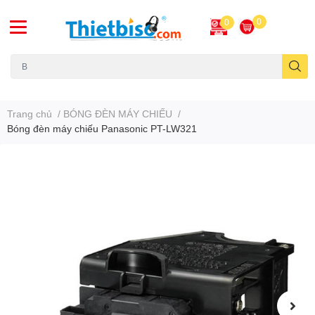
0
0
Máy chiếu cũ
Trang chủ
/
BÓNG ĐÈN MÁY CHIẾU
/
Bóng đèn máy chiếu Panasonic PT-LW321