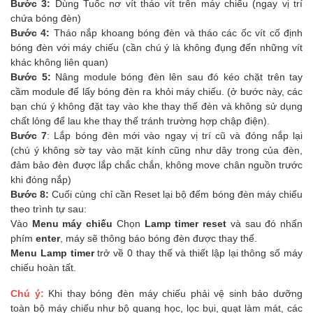
Bước 3:
Dùng Tuốc nơ vít tháo vít trên máy chiếu (ngay vị trí
chứa bóng đèn)
Bước 4:
Tháo nắp khoang bóng đèn và tháo các ốc vít cố định
bóng đèn với máy chiếu (cần chú ý là không đụng đến những vít
khác không liên quan)
Bước 5:
Nâng module bóng đèn lên sau đó kéo chặt trên tay
cầm module để lấy bóng đèn ra khỏi máy chiếu. (ở bước này, các
bạn chú ý không đặt tay vào khe thay thế đèn và không sử dụng
chất lỏng để lau khe thay thế tránh trường hợp chập điện).
Bước 7
: Lắp bóng đèn mới vào ngay vị trí cũ và đóng nắp lại
(chú ý không sờ tay vào mặt kính cũng như dây trong của đèn,
đảm bảo đèn được lắp chắc chắn, không move chân nguồn trước
khi đóng nắp)
Bước 8:
Cuối cùng chỉ cần Reset lại bộ đếm bóng đèn máy chiếu
theo trình tự sau:
Vào
Menu máy chiếu
Chọn
Lamp timer reset
và sau đó nhấn
phím
enter
, máy sẽ thông báo bóng đèn được thay thế.
Menu Lamp timer
trở về 0 thay thế và thiết lập lại thông số máy
chiếu hoàn tất.
Chú ý:
Khi thay bóng đèn máy chiếu phải vệ sinh bảo dưỡng
toàn bộ máy chiếu như bộ quang học, lọc bụi, quạt làm mát, các