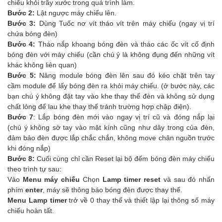
chiếu khỏi trầy xước trong quá trình làm.
Bước 2:
Lật ngược máy chiếu lên.
Bước 3:
Dùng Tuốc nơ vít tháo vít trên máy chiếu (ngay vị trí
chứa bóng đèn)
Bước 4:
Tháo nắp khoang bóng đèn và tháo các ốc vít cố định
bóng đèn với máy chiếu (cần chú ý là không đụng đến những vít
khác không liên quan)
Bước 5:
Nâng module bóng đèn lên sau đó kéo chặt trên tay
cầm module để lấy bóng đèn ra khỏi máy chiếu. (ở bước này, các
bạn chú ý không đặt tay vào khe thay thế đèn và không sử dụng
chất lỏng để lau khe thay thế tránh trường hợp chập điện).
Bước 7
: Lắp bóng đèn mới vào ngay vị trí cũ và đóng nắp lại
(chú ý không sờ tay vào mặt kính cũng như dây trong của đèn,
đảm bảo đèn được lắp chắc chắn, không move chân nguồn trước
khi đóng nắp)
Bước 8:
Cuối cùng chỉ cần Reset lại bộ đếm bóng đèn máy chiếu
theo trình tự sau:
Vào
Menu máy chiếu
Chọn
Lamp timer reset
và sau đó nhấn
phím
enter
, máy sẽ thông báo bóng đèn được thay thế.
Menu Lamp timer
trở về 0 thay thế và thiết lập lại thông số máy
chiếu hoàn tất.