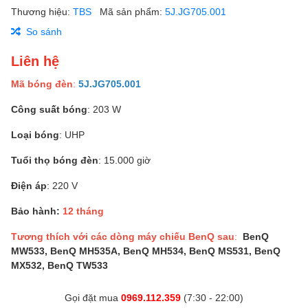
Thương hiệu:
TBS
Mã sản phẩm:
5J.JG705.001
So sánh
Liên hệ
Mã bóng đèn
:
5J.JG705.001
Công suất bóng
: 203 W
Loại bóng
: UHP
Tuổi thọ bóng đèn
: 15.000 giờ
Điện áp
: 220 V
Bảo hành:
12 tháng
Tương thích với các dòng máy chiếu BenQ sau
:
BenQ
MW533, BenQ MH535A, BenQ MH534, BenQ MS531, BenQ
MX532, BenQ TW533
Gọi đặt mua
0969.112.359
(7:30 - 22:00)