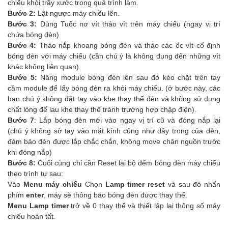
chiếu khỏi trầy xước trong quá trình làm.
Bước 2:
Lật ngược máy chiếu lên.
Bước 3:
Dùng Tuốc nơ vít tháo vít trên máy chiếu (ngay vị trí
chứa bóng đèn)
Bước 4:
Tháo nắp khoang bóng đèn và tháo các ốc vít cố định
bóng đèn với máy chiếu (cần chú ý là không đụng đến những vít
khác không liên quan)
Bước 5:
Nâng module bóng đèn lên sau đó kéo chặt trên tay
cầm module để lấy bóng đèn ra khỏi máy chiếu. (ở bước này, các
bạn chú ý không đặt tay vào khe thay thế đèn và không sử dụng
chất lỏng để lau khe thay thế tránh trường hợp chập điện).
Bước 7
: Lắp bóng đèn mới vào ngay vị trí cũ và đóng nắp lại
(chú ý không sờ tay vào mặt kính cũng như dây trong của đèn,
đảm bảo đèn được lắp chắc chắn, không move chân nguồn trước
khi đóng nắp)
Bước 8:
Cuối cùng chỉ cần Reset lại bộ đếm bóng đèn máy chiếu
theo trình tự sau:
Vào
Menu máy chiếu
Chọn
Lamp timer reset
và sau đó nhấn
phím
enter
, máy sẽ thông báo bóng đèn được thay thế.
Menu Lamp timer
trở về 0 thay thế và thiết lập lại thông số máy
chiếu hoàn tất.