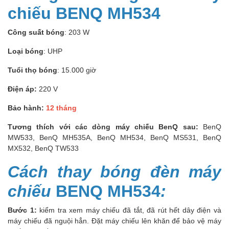
chiếu BENQ MH534
Công suất bóng
: 203 W
Loại bóng
: UHP
Tuổi thọ bóng
: 15.000 giờ
Điện áp:
220 V
Bảo hành:
12 tháng
Tương thích với các dòng máy chiếu BenQ sau:
BenQ
MW533, BenQ MH535A, BenQ MH534, BenQ MS531, BenQ
MX532, BenQ TW533
Cách thay bóng đèn máy
chiếu
BENQ MH534
:
Bước 1:
kiểm tra xem máy chiếu đã tắt, đã rút hết dây điện và
máy chiếu đã nguội hẳn. Đặt máy chiếu lên khăn để bảo vệ máy