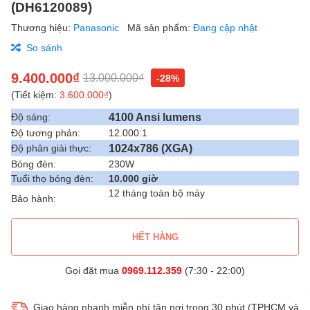
(DH6120089)
Thương hiệu:
Panasonic
Mã sản phẩm:
Đang cập nhật
So sánh
9.400.000₫
13.000.000₫
-28%
(Tiết kiệm:
3.600.000₫
)
4100 Ansi lumens
Độ sáng:
Độ tương phản:
12.000:1
1024x786 (XGA)
Độ phân giải thực:
Bóng đèn:
230W
Tuổi thọ bóng đèn:
10.000 giờ
12 tháng toàn bộ máy
Bảo hành:
HẾT HÀNG
Gọi đặt mua
0969.112.359
(7:30 - 22:00)
Giao hàng nhanh miễn phí tận nơi trong 30 phút (TPHCM và