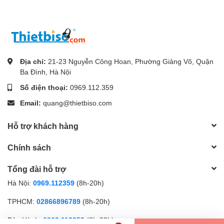
Địa chỉ:
21-23 Nguyễn Công Hoan, Phường Giảng Võ, Quận
Ba Đình, Hà Nội
Số điện thoại:
0969.112.359
Email:
quang@thietbiso.com
Hỗ trợ khách hàng
Chính sách
Tổng đài hỗ trợ
Hà Nội:
0969.112359
(8h-20h)
TPHCM:
02866896789
(8h-20h)
Bảo Hành:
0969.112359
(8h-20h)