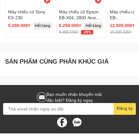
Máy chiếu cũ Sony
Máy chiếu cũ Epson
Máy chiếu cũ
EX-230
EB-X04, 2800 Ansi,
EB-
XGA
1960(RKRF65
5.200.000₫
6.250.000₫
12.500.000₫
Hết hàng
Hết hàng
H
8.800.000₫
19.000.000₫
-29%
-
SẢN PHẨM CÙNG PHÂN KHÚC GIÁ
Bạn muốn nhận khuyến mãi
đặc biệt? Đăng ký ngay.
Đăng ký