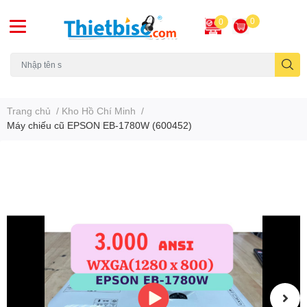
0
0
Máy chiếu cũ
Trang chủ
/
Kho Hồ Chí Minh
/
Máy chiếu cũ EPSON EB-1780W (600452)