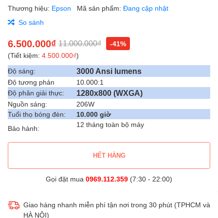
Thương hiệu:
Epson
Mã sản phẩm:
Đang cập nhật
So sánh
6.500.000₫
11.000.000₫
-41%
(Tiết kiệm:
4.500.000₫
)
3000 Ansi lumens
Độ sáng:
Độ tương phản
10.000:1
1280x800 (WXGA)
Độ phân giải thực:
Nguồn sáng:
206W
Tuổi thọ bóng đèn:
10.000 giờ
12 tháng toàn bộ máy
Bảo hành:
HẾT HÀNG
Gọi đặt mua
0969.112.359
(7:30 - 22:00)
Giao hàng nhanh miễn phí tận nơi trong 30 phút (TPHCM và
HÀ NỘI)