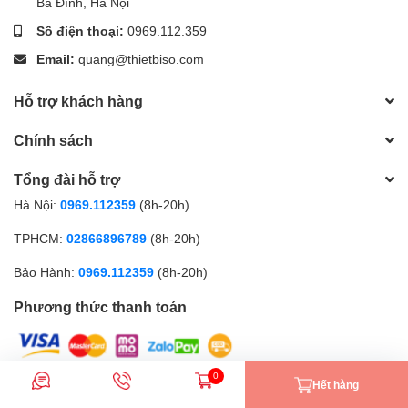
Ba Đình, Hà Nội
Số điện thoại:
0969.112.359
Email:
quang@thietbiso.com
Hỗ trợ khách hàng
Chính sách
Tổng đài hỗ trợ
Hà Nội:
0969.112359
(8h-20h)
TPHCM:
02866896789
(8h-20h)
Bảo Hành:
0969.112359
(8h-20h)
Phương thức thanh toán
0
Hết hàng
Thietbiso.com (Từ 2009) | Cung cấp bởi
Sapo
Nhắn tin
Gọi điện
Giỏ hàng