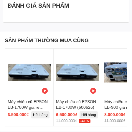
ĐÁNH GIÁ SẢN PHẨM
SẢN PHẨM THƯỜNG MUA CÙNG
Máy chiếu cũ EPSON
Máy chiếu cũ EPSON
Máy chiếu cũ
EB-1780W giá rẻ
EB-1780W (600626)
EB-900 giá rẻ 
(600623)
80043L )
6.500.000₫
6.500.000₫
8.000.000₫
Hết hàng
Hết hàng
H
11.000.000₫
11.000.000₫
-41%
-