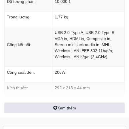
Độ tương phản:
10,000:1
Trọng lượng:
1,77 kg
USB 2.0 Type A, USB 2.0 Type B,
VGA in, HDMI in, Composite in,
Cổng kết nối:
Stereo mini jack audio in, MHL,
Wireless LAN IEEE 802.11b/g/n,
Wireless LAN b/g/n (2.4GHz).
Công suất đèn:
206W
Kích thước:
292‎ x 213 x 44 mm
Xem thêm