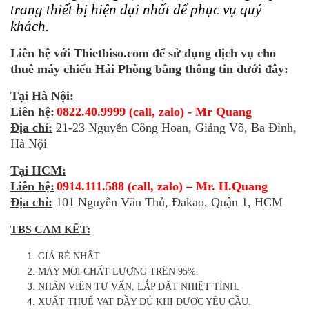
trang thiết bị hiện đại nhất để phục vụ quý
khách.
Liên hệ với Thietbiso.com để sử dụng dịch vụ cho
thuê máy chiếu Hải Phòng bằng thông tin dưới đây:
Tại Hà Nội:
Liên hệ:
0822.40.9999 (call, zalo) - Mr Quang
Địa chỉ:
21-23 Nguyễn Công Hoan, Giảng Võ, Ba Đình,
Hà Nội
Tại HCM:
Liên hệ:
0914.111.588 (call, zalo) – Mr. H.Quang
Địa chỉ:
101 Nguyễn Văn Thủ, Đakao, Quận 1, HCM
TBS CAM KẾT:
GIÁ RẺ NHẤT
MÁY MỚI CHẤT LƯỢNG TRÊN 95%.
NHÂN VIÊN TƯ VẤN, LẮP ĐẶT NHIỆT TÌNH.
XUẤT THUẾ VAT ĐẦY ĐỦ KHI ĐƯỢC YÊU CẦU.