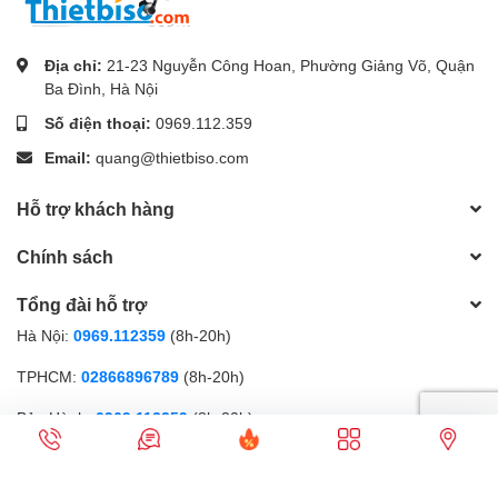
Địa chỉ:
21-23 Nguyễn Công Hoan, Phường Giảng Võ, Quận
Ba Đình, Hà Nội
Số điện thoại:
0969.112.359
Email:
quang@thietbiso.com
Hỗ trợ khách hàng
Chính sách
Tổng đài hỗ trợ
Hà Nội:
0969.112359
(8h-20h)
TPHCM:
02866896789
(8h-20h)
Bảo Hành:
0969.112359
(8h-20h)
Phương thức thanh toán
Gọi điện
Nhắn tin
Ưu đãi
Sản phẩm
Cửa hàng