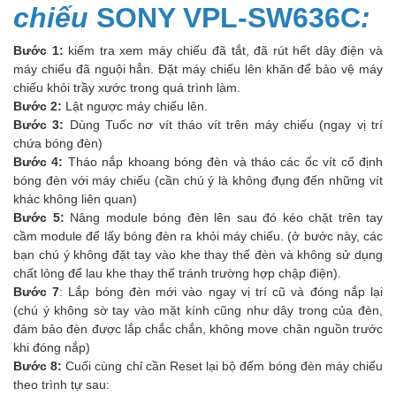
chiếu
SONY VPL-SW636C
:
Bước 1:
kiểm tra xem máy chiếu đã tắt, đã rút hết dây điện và
máy chiếu đã nguội hẳn. Đặt máy chiếu lên khăn để bảo vệ máy
chiếu khỏi trầy xước trong quá trình làm.
Bước 2:
Lật ngược máy chiếu lên.
Bước 3:
Dùng Tuốc nơ vít tháo vít trên máy chiếu (ngay vị trí
chứa bóng đèn)
Bước 4:
Tháo nắp khoang bóng đèn và tháo các ốc vít cố định
bóng đèn với máy chiếu (cần chú ý là không đụng đến những vít
khác không liên quan)
Bước 5:
Nâng module bóng đèn lên sau đó kéo chặt trên tay
cầm module để lấy bóng đèn ra khỏi máy chiếu. (ở bước này, các
bạn chú ý không đặt tay vào khe thay thế đèn và không sử dụng
chất lỏng để lau khe thay thế tránh trường hợp chập điện).
Bước 7
: Lắp bóng đèn mới vào ngay vị trí cũ và đóng nắp lại
(chú ý không sờ tay vào mặt kính cũng như dây trong của đèn,
đảm bảo đèn được lắp chắc chắn, không move chân nguồn trước
khi đóng nắp)
Bước 8:
Cuối cùng chỉ cần Reset lại bộ đếm bóng đèn máy chiếu
theo trình tự sau: