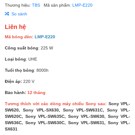
Thương hiệu:
TBS
Mã sản phẩm:
LMP-E220
So sánh
Liên hệ
Mã bóng đèn:
LMP-E220
Công suất bóng
: 225 W
Loại bóng
: UHE
Tuổi thọ bóng
: 8000h
Điện áp:
220 V
Bảo hành:
12 tháng
Tương thích với các dòng máy chiếu Sony sau:
Sony VPL-
SW620, Sony VPL-SX630, Sony VPL-SW631C, Sony VPL-
SW620C, Sony VPL-SW635C, Sony VPL-SW630, Sony VPL-
SW636C, Sony VPL-SW630C, Sony VPL-SW631, Sony VPL-
SX631