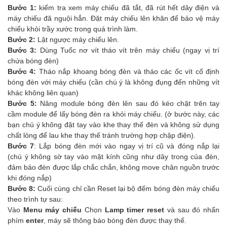
Bước 1:
kiểm tra xem máy chiếu đã tắt, đã rút hết dây điện và
máy chiếu đã nguội hẳn. Đặt máy chiếu lên khăn để bảo vệ máy
chiếu khỏi trầy xước trong quá trình làm.
Bước 2:
Lật ngược máy chiếu lên.
Bước 3:
Dùng Tuốc nơ vít tháo vít trên máy chiếu (ngay vị trí
chứa bóng đèn)
Bước 4:
Tháo nắp khoang bóng đèn và tháo các ốc vít cố định
bóng đèn với máy chiếu (cần chú ý là không đụng đến những vít
khác không liên quan)
Bước 5:
Nâng module bóng đèn lên sau đó kéo chặt trên tay
cầm module để lấy bóng đèn ra khỏi máy chiếu. (ở bước này, các
bạn chú ý không đặt tay vào khe thay thế đèn và không sử dụng
chất lỏng để lau khe thay thế tránh trường hợp chập điện).
Bước 7
: Lắp bóng đèn mới vào ngay vị trí cũ và đóng nắp lại
(chú ý không sờ tay vào mặt kính cũng như dây trong của đèn,
đảm bảo đèn được lắp chắc chắn, không move chân nguồn trước
khi đóng nắp)
Bước 8:
Cuối cùng chỉ cần Reset lại bộ đếm bóng đèn máy chiếu
theo trình tự sau:
Vào
Menu máy chiếu
Chọn
Lamp timer reset
và sau đó nhấn
phím
enter
, máy sẽ thông báo bóng đèn được thay thế.