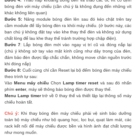
bóng đèn với máy chiếu (cần chú ý là không đụng đến những vít
khác không liên quan)
Bước 5:
Nâng module bóng đèn lên sau đó kéo chặt trên tay
cầm module để lấy bóng đèn ra khỏi máy chiếu. (ở bước này, các
bạn chú ý không đặt tay vào khe thay thế đèn và không sử dụng
chất lỏng để lau khe thay thế tránh trường hợp chập điện).
Bước 7
: Lắp bóng đèn mới vào ngay vị trí cũ và đóng nắp lại
(chú ý không sờ tay vào mặt kính cũng như dây trong của đèn,
đảm bảo đèn được lắp chắc chắn, không move chân nguồn trước
khi đóng nắp)
Bước 8:
Cuối cùng chỉ cần Reset lại bộ đếm bóng đèn máy chiếu
theo trình tự sau:
Vào
Menu máy chiếu
Chọn
Lamp timer reset
và sau đó nhấn
phím
enter
, máy sẽ thông báo bóng đèn được thay thế.
Menu Lamp timer
trở về 0 thay thế và thiết lập lại thông số máy
chiếu hoàn tất.
Chú ý:
Khi thay bóng đèn máy chiếu phải vệ sinh bảo dưỡng
toàn bộ máy chiếu như bộ quang học, lọc bụi, quạt làm mát, các
rack kết nối để máy chiếu được bền và hình ảnh đạt chất lượng
như mong muốn.