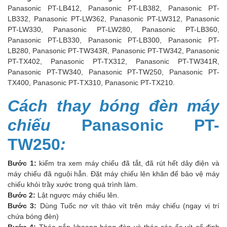
Panasonic PT-LB412, Panasonic PT-LB382, Panasonic PT-
LB332, Panasonic PT-LW362, Panasonic PT-LW312, Panasonic
PT-LW330, Panasonic PT-LW280, Panasonic PT-LB360,
Panasonic PT-LB330, Panasonic PT-LB300, Panasonic PT-
LB280, Panasonic PT-TW343R, Panasonic PT-TW342, Panasonic
PT-TX402, Panasonic PT-TX312, Panasonic PT-TW341R,
Panasonic PT-TW340, Panasonic PT-TW250, Panasonic PT-
TX400, Panasonic PT-TX310, Panasonic PT-TX210.
Cách thay bóng đèn máy
chiếu
Panasonic PT-
TW250
:
Bước 1:
kiểm tra xem máy chiếu đã tắt, đã rút hết dây điện và
máy chiếu đã nguội hẳn. Đặt máy chiếu lên khăn để bảo vệ máy
chiếu khỏi trầy xước trong quá trình làm.
Bước 2:
Lật ngược máy chiếu lên.
Bước 3:
Dùng Tuốc nơ vít tháo vít trên máy chiếu (ngay vị trí
chứa bóng đèn)
Bước 4:
Tháo nắp khoang bóng đèn và tháo các ốc vít cố định