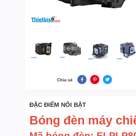
Chia sẻ
ĐẶC ĐIỂM NỔI BẬT
Bóng đèn máy ch
Mã bóng đèn: ELPLP8