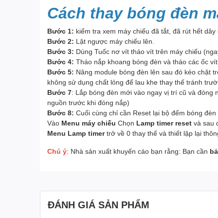
Cách thay bóng đèn m
Bước 1:
kiểm tra xem máy chiếu đã tắt, đã rút hết dây
Bước 2:
Lật ngược máy chiếu lên.
Bước 3:
Dùng Tuốc nơ vít tháo vít trên máy chiếu (nga
Bước 4:
Tháo nắp khoang bóng đèn và tháo các ốc vít 
Bước 5:
Nâng module bóng đèn lên sau đó kéo chặt trê
không sử dụng chất lỏng để lau khe thay thế tránh trư
Bước 7
: Lắp bóng đèn mới vào ngay vị trí cũ và đóng
nguồn trước khi đóng nắp)
Bước 8:
Cuối cùng chỉ cần Reset lại bộ đếm bóng đèn 
Vào
Menu máy chiếu
Chọn
Lamp timer reset
và sau 
Menu Lamp timer
trở về 0 thay thế và thiết lập lại th
Chú ý
: Nhà sản xuất khuyến cáo bạn rằng: Bạn cần
bả
ĐÁNH GIÁ SẢN PHẨM