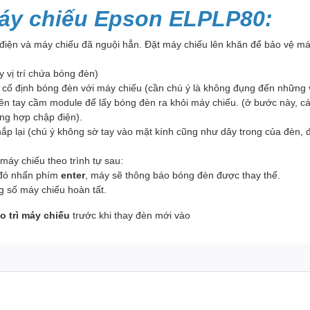
áy chiếu Epson ELPLP80:
 điện và máy chiếu đã nguội hẳn. Đặt máy chiếu lên khăn để bảo vệ máy
y vị trí chứa bóng đèn)
cố định bóng đèn với máy chiếu (cần chú ý là không đụng đến những v
n tay cầm module để lấy bóng đèn ra khỏi máy chiếu. (ở bước này, cá
ờng hợp chập điện).
 nắp lại (chú ý không sờ tay vào mặt kính cũng như dây trong của đè
máy chiếu theo trình tự sau:
đó nhấn phím
enter
, máy sẽ thông báo bóng đèn được thay thế.
ông số máy chiếu hoàn tất.
o trì máy chiếu
trước khi thay đèn mới vào