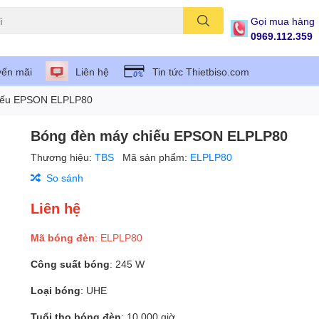
Gọi mua hàng
0969.112.359
ến mãi
Liên hệ
Tin tức Thietbiso.com
iếu EPSON ELPLP80
Bóng đèn máy chiếu EPSON ELPLP80
Thương hiệu:
TBS
Mã sản phẩm:
ELPLP80
So sánh
Liên hệ
Mã bóng đèn
: ELPLP80
Công suất bóng
: 245 W
Loại bóng
: UHE
Tuổi thọ bóng đèn
: 10.000 giờ