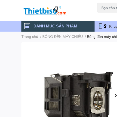
Máy chiếu cũ
DANH MỤC SẢN PHẨM
Khuy
Trang chủ
/
BÓNG ĐÈN MÁY CHIẾU
/
Bóng đèn máy ch