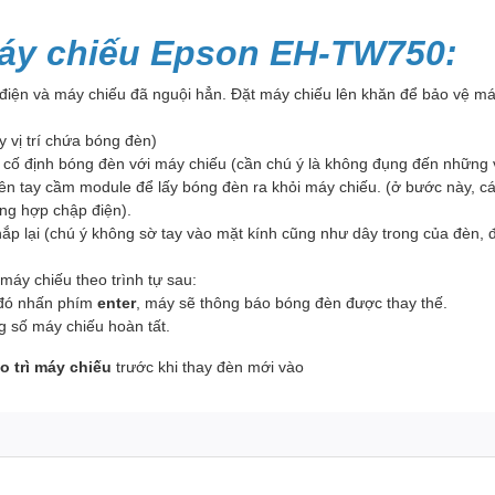
áy chiếu Epson EH-TW750:
 điện và máy chiếu đã nguội hẳn. Đặt máy chiếu lên khăn để bảo vệ máy
y vị trí chứa bóng đèn)
cố định bóng đèn với máy chiếu (cần chú ý là không đụng đến những v
n tay cầm module để lấy bóng đèn ra khỏi máy chiếu. (ở bước này, cá
ờng hợp chập điện).
 nắp lại (chú ý không sờ tay vào mặt kính cũng như dây trong của đè
máy chiếu theo trình tự sau:
đó nhấn phím
enter
, máy sẽ thông báo bóng đèn được thay thế.
ông số máy chiếu hoàn tất.
o trì máy chiếu
trước khi thay đèn mới vào