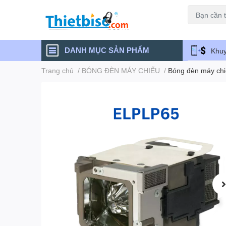
Máy chiếu cũ
DANH MỤC SẢN PHẨM
Khuy
Trang chủ
/
BÓNG ĐÈN MÁY CHIẾU
/
Bóng đèn máy ch