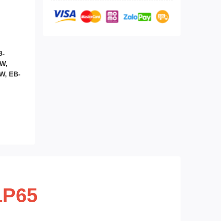
B-
W,
W, EB-
LP65