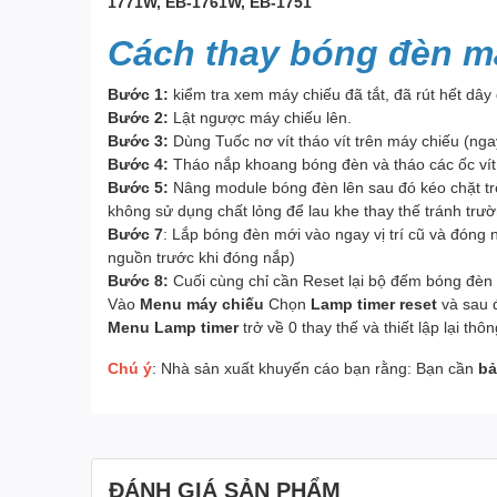
1771W, EB-1761W, EB-1751
Cách thay bóng đèn m
Bước 1:
kiểm tra xem máy chiếu đã tắt, đã rút hết dây
Bước 2:
Lật ngược máy chiếu lên.
Bước 3:
Dùng Tuốc nơ vít tháo vít trên máy chiếu (nga
Bước 4:
Tháo nắp khoang bóng đèn và tháo các ốc vít 
Bước 5:
Nâng module bóng đèn lên sau đó kéo chặt trê
không sử dụng chất lỏng để lau khe thay thế tránh trư
Bước 7
: Lắp bóng đèn mới vào ngay vị trí cũ và đóng
nguồn trước khi đóng nắp)
Bước 8:
Cuối cùng chỉ cần Reset lại bộ đếm bóng đèn 
Vào
Menu máy chiếu
Chọn
Lamp timer reset
và sau 
Menu Lamp timer
trở về 0 thay thế và thiết lập lại th
Chú ý
: Nhà sản xuất khuyến cáo bạn rằng: Bạn cần
bả
ĐÁNH GIÁ SẢN PHẨM