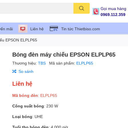
Gọi mua hàng
0969.112.359
ến mãi
Liên hệ
Tin tức Thietbiso.com
iếu EPSON ELPLP65
Bóng đèn máy chiếu EPSON ELPLP65
Thương hiệu:
TBS
Mã sản phẩm:
ELPLP65
So sánh
Liên hệ
Mã bóng đèn
: ELPLP65
Công suất bóng
: 230 W
Loại bóng
: UHE
Tuổi thọ bóng đèn
: 4.000 giờ