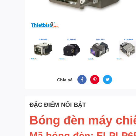
Chia sẻ
ĐẶC ĐIỂM NỔI BẬT
Bóng đèn máy ch
Mã bóng đèn: ELPLP6