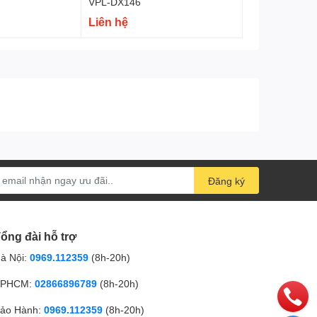
VPL-DX146
Liên hệ
Đăng ký
ổng đài hỗ trợ
à Nội:
0969.112359
(8h-20h)
PHCM:
02866896789
(8h-20h)
ảo Hành:
0969.112359
(8h-20h)