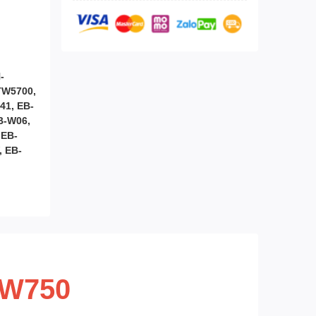
-
TW5700,
41, EB-
B-W06,
 EB-
, EB-
TW750