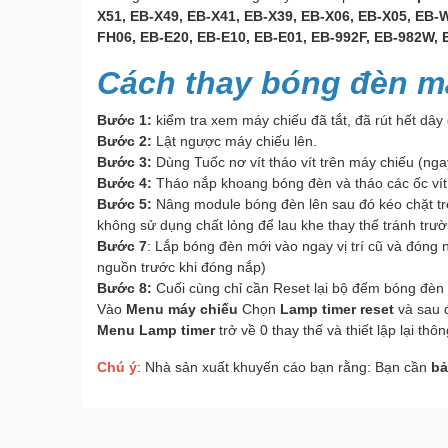
X51, EB-X49, EB-X41, EB-X39, EB-X06, EB-X05, EB
FH06, EB-E20, EB-E10, EB-E01, EB-992F, EB-982W,
Cách thay bóng đèn m
Bước 1:
kiểm tra xem máy chiếu đã tắt, đã rút hết dây
Bước 2:
Lật ngược máy chiếu lên.
Bước 3:
Dùng Tuốc nơ vít tháo vít trên máy chiếu (nga
Bước 4:
Tháo nắp khoang bóng đèn và tháo các ốc vít 
Bước 5:
Nâng module bóng đèn lên sau đó kéo chặt trê
không sử dụng chất lỏng để lau khe thay thế tránh trư
Bước 7
: Lắp bóng đèn mới vào ngay vị trí cũ và đóng
nguồn trước khi đóng nắp)
Bước 8:
Cuối cùng chỉ cần Reset lại bộ đếm bóng đèn 
Vào
Menu máy chiếu
Chọn
Lamp timer reset
và sau 
Menu Lamp timer
trở về 0 thay thế và thiết lập lại th
Chú ý
: Nhà sản xuất khuyến cáo bạn rằng: Bạn cần
bả