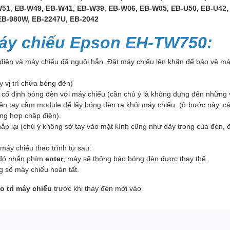
-W51, EB-W49, EB-W41, EB-W39, EB-W06, EB-W05, EB-U50, EB-U42, 
 EB-980W, EB-2247U, EB-2042
áy chiếu Epson EH-TW750:
 điện và máy chiếu đã nguội hẳn. Đặt máy chiếu lên khăn để bảo vệ máy
y vị trí chứa bóng đèn)
cố định bóng đèn với máy chiếu (cần chú ý là không đụng đến những v
n tay cầm module để lấy bóng đèn ra khỏi máy chiếu. (ở bước này, cá
ờng hợp chập điện).
 nắp lại (chú ý không sờ tay vào mặt kính cũng như dây trong của đè
máy chiếu theo trình tự sau:
đó nhấn phím
enter
, máy sẽ thông báo bóng đèn được thay thế.
ông số máy chiếu hoàn tất.
o trì máy chiếu
trước khi thay đèn mới vào