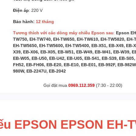
Điện áp
: 220 V
Bảo hành:
12 tháng
Tương thích với các dòng máy chiếu Epson sau
:
Epson EH
TW750, EH-TW740, EH-TW650, EH-TW610, EH-TW5820, EH-
EH-TW5650, EH-TW5600, EH-TW5400, EB-X51, EB-X49, EB-X
X39, EB-X06, EB-X05, EB-W51, EB-W49, EB-W41, EB-W39, E
EB-W05, EB-U50, EB-U42, EB-U05, EB-S41, EB-S39, EB-S05,
FH52, EB-FH06, EB-E20, EB-E10, EB-E01, EB-992F, EB-982W
980W, EB-2247U, EB-2042
Gọi đặt mua
0969.112.359
(7:30 - 22:00)
iếu EPSON EPSON EH-