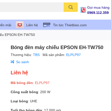
Gọi mua hàng
0969.112.359
ến mãi
Liên hệ
Tin tức Thietbiso.com
hiếu EPSON EH-TW750
Bóng đèn máy chiếu EPSON EH-TW750
Thương hiệu:
TBS
Mã sản phẩm:
ELPLP97
So sánh
Liên hệ
Mã bóng đèn
: ELPLP97
Công suất bóng
: 200 W
Loại bóng
: UHE
Tuổi thọ bóng đèn
: 17.000 giờ