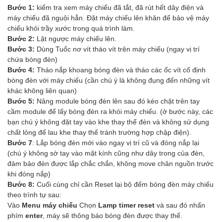
Bước 1:
kiểm tra xem máy chiếu đã tắt, đã rút hết dây điện và
máy chiếu đã nguội hẳn. Đặt máy chiếu lên khăn để bảo vệ máy
chiếu khỏi trầy xước trong quá trình làm.
Bước 2:
Lật ngược máy chiếu lên.
Bước 3:
Dùng Tuốc nơ vít tháo vít trên máy chiếu (ngay vị trí
chứa bóng đèn)
Bước 4:
Tháo nắp khoang bóng đèn và tháo các ốc vít cố định
bóng đèn với máy chiếu (cần chú ý là không đụng đến những vít
khác không liên quan)
Bước 5:
Nâng module bóng đèn lên sau đó kéo chặt trên tay
cầm module để lấy bóng đèn ra khỏi máy chiếu. (ở bước này, các
bạn chú ý không đặt tay vào khe thay thế đèn và không sử dụng
chất lỏng để lau khe thay thế tránh trường hợp chập điện).
Bước 7
: Lắp bóng đèn mới vào ngay vị trí cũ và đóng nắp lại
(chú ý không sờ tay vào mặt kính cũng như dây trong của đèn,
đảm bảo đèn được lắp chắc chắn, không move chân nguồn trước
khi đóng nắp)
Bước 8:
Cuối cùng chỉ cần Reset lại bộ đếm bóng đèn máy chiếu
theo trình tự sau:
Vào
Menu máy chiếu
Chọn
Lamp timer reset
và sau đó nhấn
phím
enter
, máy sẽ thông báo bóng đèn được thay thế.