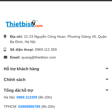
Địa chỉ:
21-23 Nguyễn Công Hoan, Phường Giảng Võ, Quận
Ba Đình, Hà Nội
Số điện thoại:
0969.112.359
Email:
quang@thietbiso.com
Hỗ trợ khách hàng
Chính sách
Tổng đài hỗ trợ
Hà Nội:
0969.112359
(8h-20h)
TPHCM:
02866896789
(8h-20h)