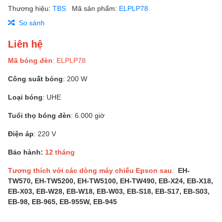
Thương hiệu:
TBS
Mã sản phẩm:
ELPLP78
So sánh
Liên hệ
Mã bóng đèn
: ELPLP78
Công suất bóng
: 200 W
Loại bóng
: UHE
Tuổi thọ bóng đèn
: 6.000 giờ
Điện áp
: 220 V
Bảo hành:
12 tháng
Tương thích với các dòng máy chiếu Epson sau
:
EH-
TW570, EH-TW5200, EH-TW5100, EH-TW490, EB-X24, EB-X18,
EB-X03, EB-W28, EB-W18, EB-W03, EB-S18, EB-S17, EB-S03,
EB-98, EB-965, EB-955W, EB-945