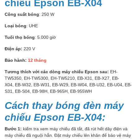
chiếu Epson EB-X04
Công suất bóng
: 250 W
Loại bóng
: UHE
Tuổi thọ bóng
: 5.000 giờ
Điện áp:
220 V
Bảo hành:
12 tháng
Tương thích với các dòng máy chiếu Epson sau:
EH-
TW5350, EH-TW5300, EH-TW5210, EB-X31, EB-X27, EB-
X04, EB-W32, EB-W31, EB-W29, EB-W04, EB-U32, EB-U04, EB-
S31, EB-S04, EB-98H, EB-965H, EB-955WH
Cách thay bóng đèn máy
chiếu Epson EB-X04:
Bước 1:
kiểm tra xem máy chiếu đã tắt, đã rút hết dây điện và
máy chiếu đã nguội hẳn. Đặt máy chiếu lên khăn để bảo vệ máy