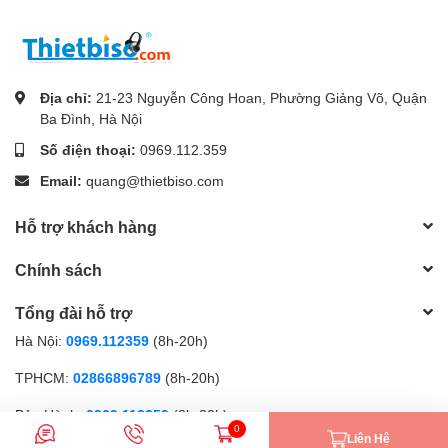
Địa chỉ:
21-23 Nguyễn Công Hoan, Phường Giảng Võ, Quận
Ba Đình, Hà Nội
Số điện thoại:
0969.112.359
Email:
quang@thietbiso.com
Hỗ trợ khách hàng
Chính sách
Tổng đài hỗ trợ
Hà Nội:
0969.112359
(8h-20h)
TPHCM:
02866896789
(8h-20h)
Bảo Hành:
0969.112359
(8h-20h)
0
Liên Hệ