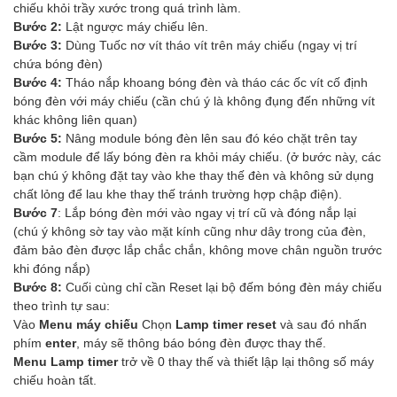
chiếu khỏi trầy xước trong quá trình làm.
Bước 2:
Lật ngược máy chiếu lên.
Bước 3:
Dùng Tuốc nơ vít tháo vít trên máy chiếu (ngay vị trí
chứa bóng đèn)
Bước 4:
Tháo nắp khoang bóng đèn và tháo các ốc vít cố định
bóng đèn với máy chiếu (cần chú ý là không đụng đến những vít
khác không liên quan)
Bước 5:
Nâng module bóng đèn lên sau đó kéo chặt trên tay
cầm module để lấy bóng đèn ra khỏi máy chiếu. (ở bước này, các
bạn chú ý không đặt tay vào khe thay thế đèn và không sử dụng
chất lỏng để lau khe thay thế tránh trường hợp chập điện).
Bước 7
: Lắp bóng đèn mới vào ngay vị trí cũ và đóng nắp lại
(chú ý không sờ tay vào mặt kính cũng như dây trong của đèn,
đảm bảo đèn được lắp chắc chắn, không move chân nguồn trước
khi đóng nắp)
Bước 8:
Cuối cùng chỉ cần Reset lại bộ đếm bóng đèn máy chiếu
theo trình tự sau:
Vào
Menu máy chiếu
Chọn
Lamp timer reset
và sau đó nhấn
phím
enter
, máy sẽ thông báo bóng đèn được thay thế.
Menu Lamp timer
trở về 0 thay thế và thiết lập lại thông số máy
chiếu hoàn tất.