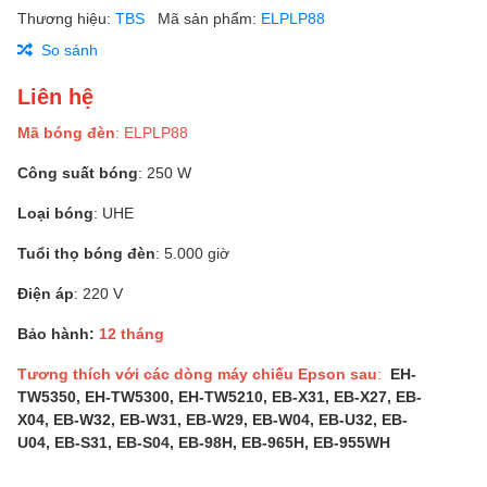
Thương hiệu:
TBS
Mã sản phẩm:
ELPLP88
So sánh
Liên hệ
Mã bóng đèn
: ELPLP88
Công suất bóng
: 250 W
Loại bóng
: UHE
Tuổi thọ bóng đèn
: 5.000 giờ
Điện áp
: 220 V
Bảo hành:
12 tháng
Tương thích với các dòng máy chiếu Epson sau
:
EH-
TW5350, EH-TW5300, EH-TW5210, EB-X31, EB-X27, EB-
X04, EB-W32, EB-W31, EB-W29, EB-W04, EB-U32, EB-
U04, EB-S31, EB-S04, EB-98H, EB-965H, EB-955WH