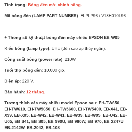
Tình trạng:
Bóng đèn mới chính hãng.
Mã bóng đèn (LAMP PART NUMBER)
: ELPLP96 / V13H010L96
+ Thông số kỹ thuật bóng đèn máy chiếu EPSON EB-W05
Kiểu bóng (lamp type)
: UHE (đèn cao áp thủy ngân).
Công suất bóng (power rate)
: 210W.
Tuổi thọ bóng đèn
: 10.000 giờ.
Điện áp
: 220 V.
Bảo hành
:
12 tháng.
Tương thích các máy chiếu model Epson sau: EH-TW650,
EH-TW610, EH-TW5650, EH-TW5600, EH-TW5400, EB-X41, EB-
X39, EB-X05, EB-W42, EB-W41, EB-W39, EB-W05, EB-U42, EB-
U05, EB-S41, EB-S05, EB-990U, EB-980W, EB-970, EB-2247U,
EB-2142W, EB-2042, EB-108