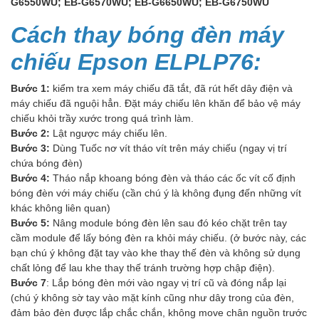
G6550WU; EB-G6570WU; EB-G6650WU; EB-G6750WU
Cách thay bóng đèn máy
chiếu Epson ELPLP76:
Bước 1:
kiểm tra xem máy chiếu đã tắt, đã rút hết dây điện và
máy chiếu đã nguội hẳn. Đặt máy chiếu lên khăn để bảo vệ máy
chiếu khỏi trầy xước trong quá trình làm.
Bước 2:
Lật ngược máy chiếu lên.
Bước 3:
Dùng Tuốc nơ vít tháo vít trên máy chiếu (ngay vị trí
chứa bóng đèn)
Bước 4:
Tháo nắp khoang bóng đèn và tháo các ốc vít cố định
bóng đèn với máy chiếu (cần chú ý là không đụng đến những vít
khác không liên quan)
Bước 5:
Nâng module bóng đèn lên sau đó kéo chặt trên tay
cầm module để lấy bóng đèn ra khỏi máy chiếu. (ở bước này, các
bạn chú ý không đặt tay vào khe thay thế đèn và không sử dụng
chất lỏng để lau khe thay thế tránh trường hợp chập điện).
Bước 7
: Lắp bóng đèn mới vào ngay vị trí cũ và đóng nắp lại
(chú ý không sờ tay vào mặt kính cũng như dây trong của đèn,
đảm bảo đèn được lắp chắc chắn, không move chân nguồn trước