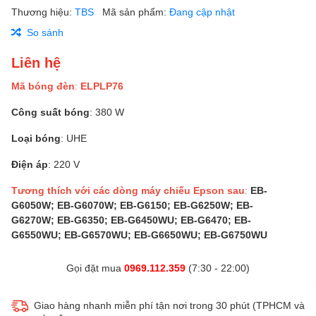
Thương hiệu:
TBS
Mã sản phẩm:
Đang cập nhật
So sánh
Liên hệ
Mã bóng đèn
:
ELPLP76
Công suất bóng
: 380 W
Loại bóng
: UHE
Điện áp
: 220 V
Tương thích với các dòng máy chiếu Epson sau
:
EB-
G6050W; EB-G6070W; EB-G6150; EB-G6250W; EB-
G6270W; EB-G6350; EB-G6450WU; EB-G6470; EB-
G6550WU; EB-G6570WU; EB-G6650WU; EB-G6750WU
Gọi đặt mua
0969.112.359
(7:30 - 22:00)
Giao hàng nhanh miễn phí tận nơi trong 30 phút (TPHCM và