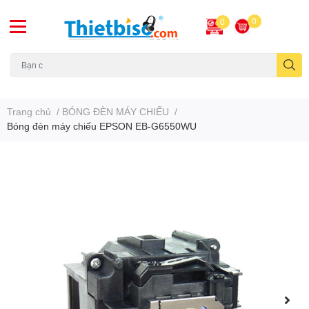
0
0
Máy chiếu cũ
Trang chủ
/
BÓNG ĐÈN MÁY CHIẾU
/
Bóng đèn máy chiếu EPSON EB-G6550WU