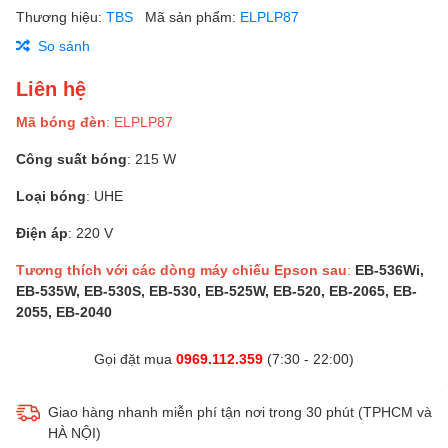
Thương hiệu:
TBS
Mã sản phẩm:
ELPLP87
So sánh
Liên hệ
Mã bóng đèn
: ELPLP87
Công suất bóng
: 215 W
Loại bóng
: UHE
Điện áp
: 220 V
Tương thích với các dòng máy chiếu Epson sau
:
EB-536Wi,
EB-535W, EB-530S, EB-530, EB-525W, EB-520, EB-2065, EB-
2055, EB-2040
Gọi đặt mua
0969.112.359
(7:30 - 22:00)
Giao hàng nhanh miễn phí tận nơi trong 30 phút (TPHCM và
HÀ NỘI)