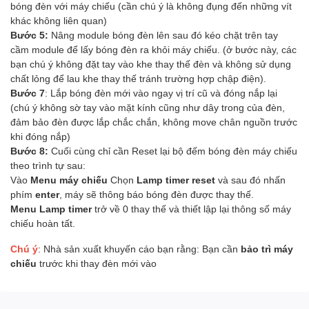
bóng đèn với máy chiếu (cần chú ý là không đụng đến những vít
khác không liên quan)
Bước 5:
Nâng module bóng đèn lên sau đó kéo chặt trên tay
cầm module để lấy bóng đèn ra khỏi máy chiếu. (ở bước này, các
bạn chú ý không đặt tay vào khe thay thế đèn và không sử dụng
chất lỏng để lau khe thay thế tránh trường hợp chập điện).
Bước 7
: Lắp bóng đèn mới vào ngay vị trí cũ và đóng nắp lại
(chú ý không sờ tay vào mặt kính cũng như dây trong của đèn,
đảm bảo đèn được lắp chắc chắn, không move chân nguồn trước
khi đóng nắp)
Bước 8:
Cuối cùng chỉ cần Reset lại bộ đếm bóng đèn máy chiếu
theo trình tự sau:
Vào
Menu máy chiếu
Chọn
Lamp timer reset
và sau đó nhấn
phím
enter
, máy sẽ thông báo bóng đèn được thay thế.
Menu Lamp timer
trở về 0 thay thế và thiết lập lại thông số máy
chiếu hoàn tất.
Chú ý
: Nhà sản xuất khuyến cáo bạn rằng: Bạn cần
bảo trì máy
chiếu
trước khi thay đèn mới vào