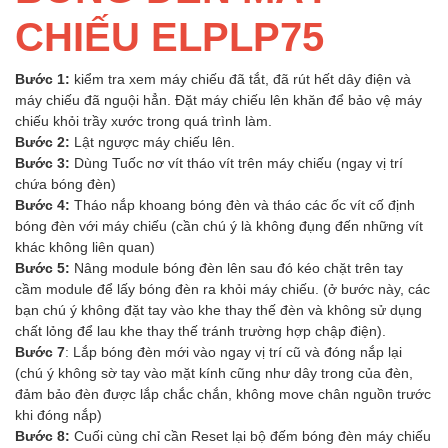
CHIẾU ELPLP75
Bước 1:
kiểm tra xem máy chiếu đã tắt, đã rút hết dây điện và
máy chiếu đã nguội hẳn. Đặt máy chiếu lên khăn để bảo vệ máy
chiếu khỏi trầy xước trong quá trình làm.
Bước 2:
Lật ngược máy chiếu lên.
Bước 3:
Dùng Tuốc nơ vít tháo vít trên máy chiếu (ngay vị trí
chứa bóng đèn)
Bước 4:
Tháo nắp khoang bóng đèn và tháo các ốc vít cố định
bóng đèn với máy chiếu (cần chú ý là không đụng đến những vít
khác không liên quan)
Bước 5:
Nâng module bóng đèn lên sau đó kéo chặt trên tay
cầm module để lấy bóng đèn ra khỏi máy chiếu. (ở bước này, các
bạn chú ý không đặt tay vào khe thay thế đèn và không sử dụng
chất lỏng để lau khe thay thế tránh trường hợp chập điện).
Bước 7
: Lắp bóng đèn mới vào ngay vị trí cũ và đóng nắp lại
(chú ý không sờ tay vào mặt kính cũng như dây trong của đèn,
đảm bảo đèn được lắp chắc chắn, không move chân nguồn trước
khi đóng nắp)
Bước 8:
Cuối cùng chỉ cần Reset lại bộ đếm bóng đèn máy chiếu