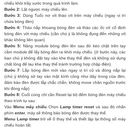
chiếu khỏi trầy xước trong quá trình làm.
Bước 2:
Lật ngược máy chiếu lên.
Bước 3:
Dùng Tuốc nơ vít tháo vít trên máy chiếu (ngay vị trí
chứa bóng đèn)
Bước 4:
Tháo nắp khoang bóng đèn và tháo các ốc vít cố định
bóng đèn với máy chiếu (cần chú ý là không đụng đến những vít
khác không liên quan)
Bước 5:
Nâng module bóng đèn lên sau đó kéo chặt trên tay
cầm module để lấy bóng đèn ra khỏi máy chiếu. (ở bước này, các
bạn chú ý không đặt tay vào khe thay thế đèn và không sử dụng
chất lỏng để lau khe thay thế tránh trường hợp chập điện).
Bước 7
: Lắp bóng đèn mới vào ngay vị trí cũ và đóng nắp lại
(chú ý không sờ tay vào mặt kính cũng như dây trong của đèn,
đảm bảo đèn được lắp chắc chắn, không move chân nguồn trước
khi đóng nắp)
Bước 8:
Cuối cùng chỉ cần Reset lại bộ đếm bóng đèn máy chiếu
theo trình tự sau:
Vào
Menu máy chiếu
Chọn
Lamp timer reset
và sau đó nhấn
phím
enter
, máy sẽ thông báo bóng đèn được thay thế.
Menu Lamp timer
trở về 0 thay thế và thiết lập lại thông số máy
chiếu hoàn tất.