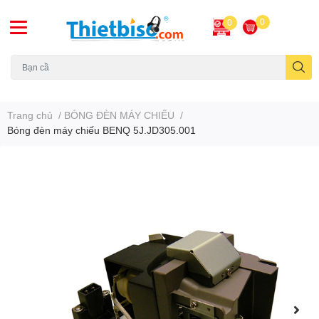
0
0
Máy chiếu cũ
Trang chủ
/
BÓNG ĐÈN MÁY CHIẾU
/
Bóng đèn máy chiếu BENQ 5J.JD305.001