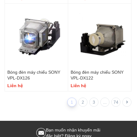
Bóng đèn máy chiếu SONY
Bóng đèn máy chiếu SONY
VPL-DX126
VPL-DX122
Liên hệ
Liên hệ
1
2
3
...
74
Bạn muốn nhận khuyến mãi
đặc biệt? Đăng ký ngay.