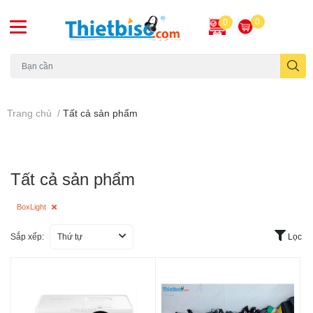
0
0
Máy chiếu cũ
Trang chủ
/
Tất cả sản phẩm
Tất cả sản phẩm
BoxLight
Sắp xếp:
Thứ tự
Lọc