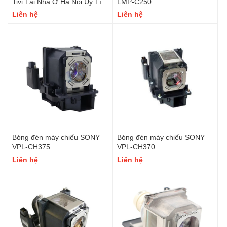
Tivi Tại Nhà Ở Hà Nội Uy Tín,
LMP-C250
Nhanh Chóng
Liên hệ
Liên hệ
Bóng đèn máy chiếu SONY
Bóng đèn máy chiếu SONY
VPL-CH375
VPL-CH370
Liên hệ
Liên hệ