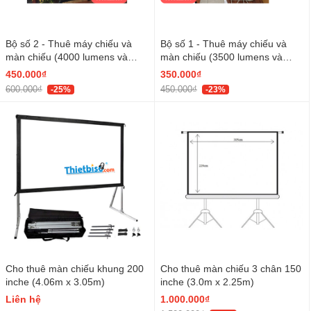
Bộ số 2 - Thuê máy chiếu và
Bộ số 1 - Thuê máy chiếu và
màn chiếu (4000 lumens và
màn chiếu (3500 lumens và
màn 100 inch)
màn 100 inch)
450.000₫
350.000₫
600.000₫
450.000₫
-25%
-23%
Cho thuê màn chiếu khung 200
Cho thuê màn chiếu 3 chân 150
inche (4.06m x 3.05m)
inche (3.0m x 2.25m)
Liên hệ
1.000.000₫