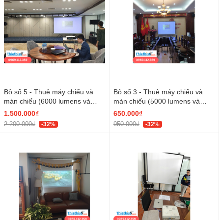
Bộ số 5 - Thuê máy chiếu và
Bộ số 3 - Thuê máy chiếu và
màn chiếu (6000 lumens và
màn chiếu (5000 lumens và
màn 136 inch)
màn 120 inch)
1.500.000₫
650.000₫
2.200.000₫
950.000₫
-32%
-32%