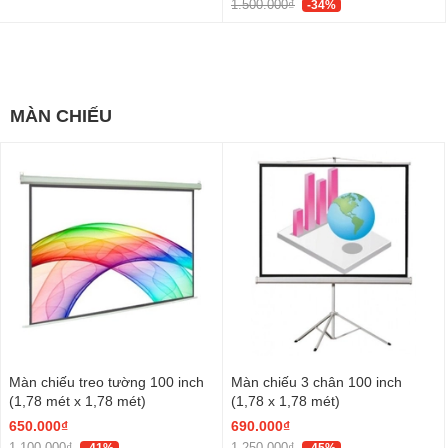
1.500.000₫
-34%
Xem tất cả
MÀN CHIẾU
Màn chiếu treo tường 100 inch
Màn chiếu 3 chân 100 inch
(1,78 mét x 1,78 mét)
(1,78 x 1,78 mét)
650.000₫
690.000₫
1.100.000₫
1.250.000₫
-41%
-45%