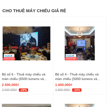
CHO THUÊ MÁY CHIẾU GIÁ RẺ
Bộ số 6 - Thuê máy chiếu và
Bộ số 4 - Thuê máy chiếu và
màn chiếu (6500 lumens và
màn chiếu (5000 lumens và
màn 150 inch)
màn 136 inch)
2.500.000₫
1.000.000₫
3.500.000₫
1.500.000₫
-29%
-34%