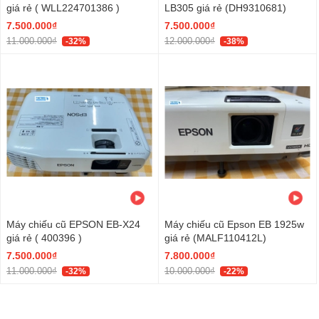
giá rẻ ( WLL224701386 )
LB305 giá rẻ (DH9310681)
7.500.000₫
7.500.000₫
11.000.000₫
12.000.000₫
-32%
-38%
Máy chiếu cũ EPSON EB-X24
Máy chiếu cũ Epson EB 1925w
giá rẻ ( 400396 )
giá rẻ (MALF110412L)
7.500.000₫
7.800.000₫
11.000.000₫
10.000.000₫
-32%
-22%
Xem tất cả