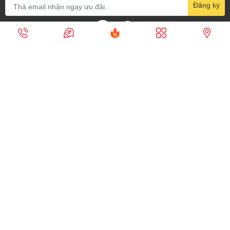
Đăng ký
Gọi điện
Nhắn tin
Ưu đãi
Sản phẩm
Cửa hàng
Địa chỉ:
21-23 Nguyễn Công Hoan, Phường Giảng Võ, Quận
Ba Đình, Hà Nội
Số điện thoại:
0969.112.359
Email:
quang@thietbiso.com
Hỗ trợ khách hàng
Chính sách
Tổng đài hỗ trợ