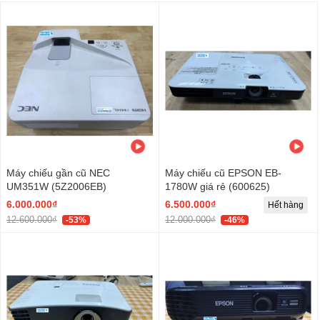
Máy chiếu gần cũ NEC
Máy chiếu cũ EPSON EB-
UM351W (5Z2006EB)
1780W giá rẻ (600625)
6.000.000₫
6.500.000₫
Hết hàng
12.600.000₫
12.000.000₫
-53%
-46%